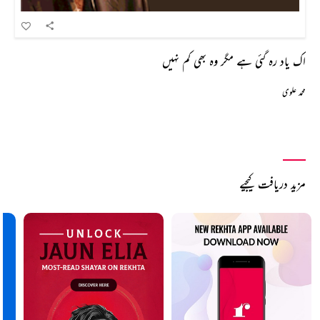
اک یاد رہ گئی ہے مگر وہ بھی کم نہیں
محمد علوی
مزید دریافت کیجیے