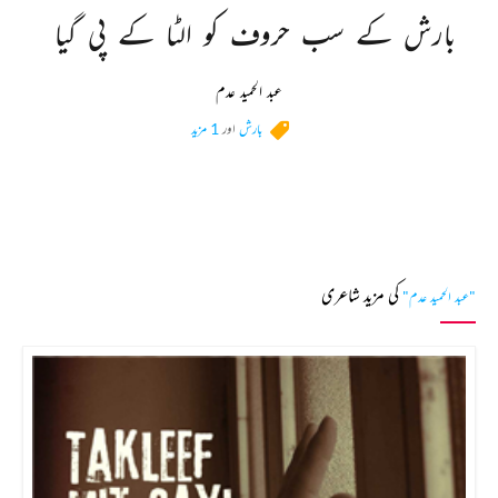
بارش 
کے 
سب 
حروف 
کو 
الٹا 
کے 
پی 
گیا 
عبد الحمید عدم
بارش
اور
1 مزید
کی مزید شاعری
"عبد الحمید عدم"