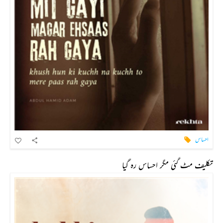
احساس
تکلیف مٹ گئی مگر احساس رہ گیا