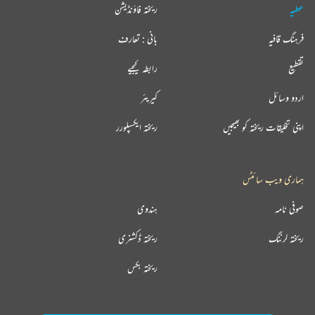
عطیہ
ریختہ فاؤنڈیشن
فرہنگ قافیہ
بانی : تعارف
تقطیع
رابطہ کیجیے
اردو وسائل
کیریئر
اپنی تخلیقات ریختہ کو بھیجیں
ریختہ ایکسپلورر
ہماری ویب سائٹس
صوفی نامہ
ہندوی
ریختہ لرننگ
ریختہ ڈکشنری
ریختہ بکس