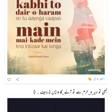
انتظار
+
2
کبھی تو دیر_و_حرم سے تو آئے_گا واپس (ردیف .. ا)