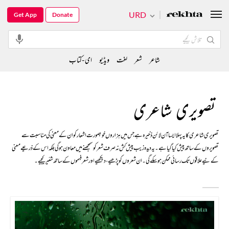
URD
Get App
Donate
شاعر
شعر
لغت
ویڈیو
ای-کتاب
تصویری شاعری
تصویری شاعری کا یہ پہلا ایسا آن لائن ذخیرہ ہے جس میں ہزاروں خوبصورت اشعار کو ان کے معنی کی مناسبت سے
تصویروں کے ساتھ پیش کیا گیا ہے۔ یہ دیدہ زیب پیش کش نہ صرف شعر کو سمجھنے میں معاون ہوگی بلکہ اس کے ذریعے معنی
کے نیےعلاقوں تک رسائی ممکن ہو سکے گی۔ ان شعروں کو پڑھیے، دیکھیے اور شعر فہموں کے ساتھ شئیر کیجیے۔