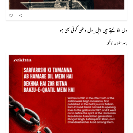
دل لگا لیتے ہیں اہل_دل وطن کوئی بھی ہو
باصر سلطان کاظمی