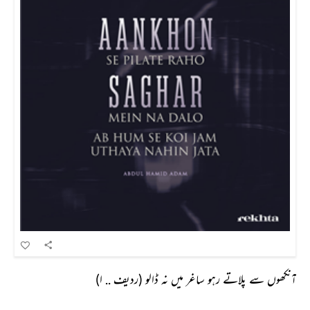
آنکھوں سے پلاتے رہو ساغر میں نہ ڈالو (ردیف .. ا)