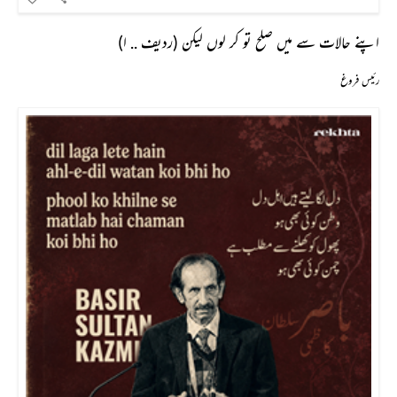
اپنے حالات سے میں صلح تو کر لوں لیکن (ردیف .. ا)
رئیس فروغ