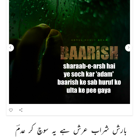
بارش 
شراب 
عرش 
ہے 
یہ 
سوچ 
کر 
عدمؔ 