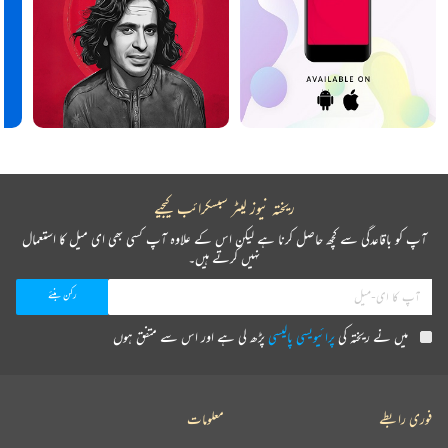
ریختہ نیوز لیٹر سبسکرائب کیجیے
آپ کو باقاعدگی سے کچھ حاصل کرنا ہے لیکن اس کے علاوہ آپ کسی بھی ای میل کا استعمال
نہیں کرتے ہیں۔
میں نے ریختہ کی
پرائیویسی پالیسی
پڑھ لی ہے اور اس سے متفق ہوں
فوری رابطے
معلومات