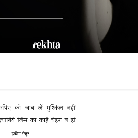
ूपिए 
को 
जान 
लें 
मुश्किल 
नहीं 
चानिये 
जिस 
का 
कोई 
चेहरा 
न 
हो 
हकीम मंज़ूर