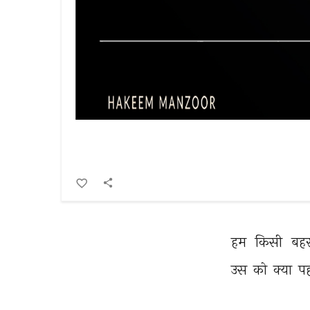
हम 
किसी 
बहर
उस 
को 
क्या 
पह