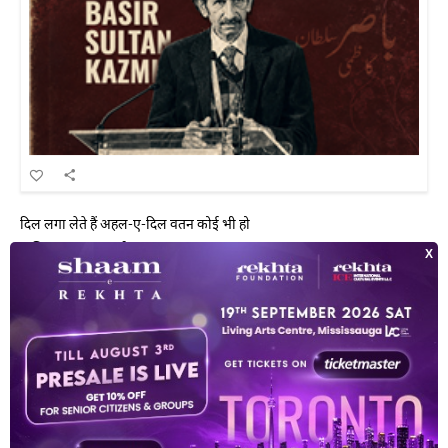
दिल लगा लेते हैं अहल-ए-दिल वतन कोई भी हो
बासिर सुल्तान काज़मी