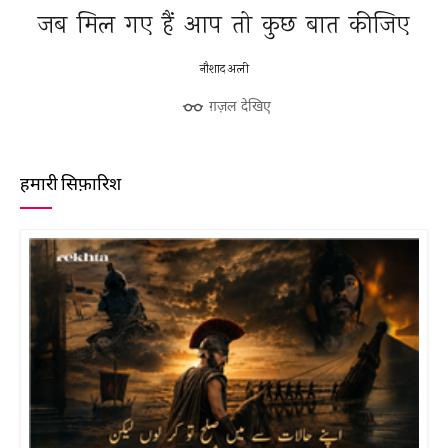
जब 
मिल 
गए 
हैं 
आप 
तो 
कुछ 
बात 
कीजिए 
नौशाद अली
ग़ज़ल देखिए
हमारी सिफ़ारिश