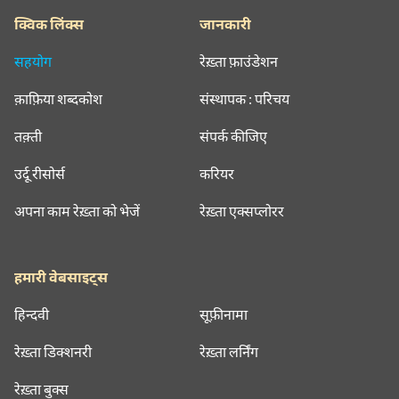
क्विक लिंक्स
जानकारी
सहयोग
रेख़्ता फ़ाउंडेशन
क़ाफ़िया शब्दकोश
संस्थापक : परिचय
तक़्ती
संपर्क कीजिए
उर्दू रीसोर्स
करियर
अपना काम रेख़्ता को भेजें
रेख़्ता एक्सप्लोरर
हमारी वेबसाइट्स
हिन्दवी
सूफ़ीनामा
रेख़्ता डिक्शनरी
रेख़्ता लर्निंग
रेख़्ता बुक्स