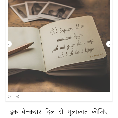
इक 
बे-क़रार 
दिल 
से 
मुलाक़ात 
कीजिए 