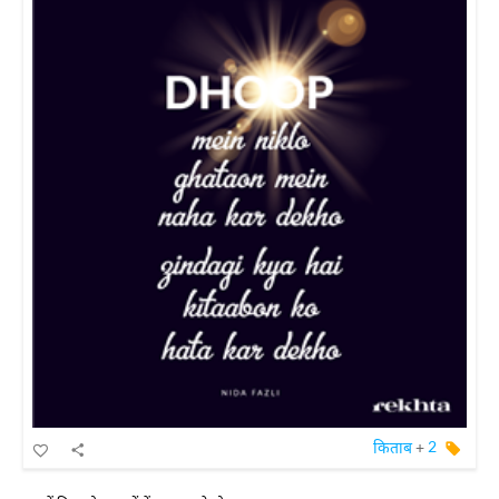
किताब
+
2