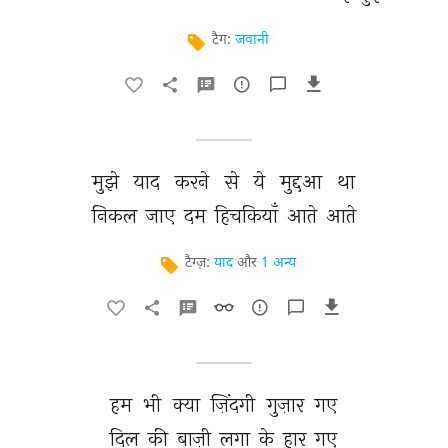
टैग:
जवानी
मुझे 
याद 
करने 
से 
ये 
मुद्दआ 
था 
निकल 
जाए 
दम 
हिचकियाँ 
आते 
आते 
टैग्ज़:
याद
और
1 अन्य
हम 
भी 
क्या 
ज़िंदगी 
गुज़ार 
गए 
दिल 
की 
बाज़ी 
लगा 
के 
हार 
गए 