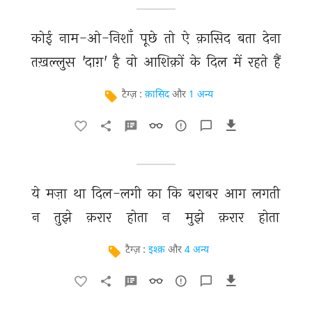
कोई 
नाम-ओ-निशाँ 
पूछे 
तो 
ऐ 
क़ासिद 
बता 
देना 
तख़ल्लुस 
'दाग़' 
है 
वो 
आशिक़ों 
के 
दिल 
में 
रहते 
हैं 
टैग्ज़ :
क़ासिद
और
1 अन्य
ये 
मज़ा 
था 
दिल-लगी 
का 
कि 
बराबर 
आग 
लगती 
न 
तुझे 
क़रार 
होता 
न 
मुझे 
क़रार 
होता 
टैग्ज़ :
इश्क़
और
4 अन्य