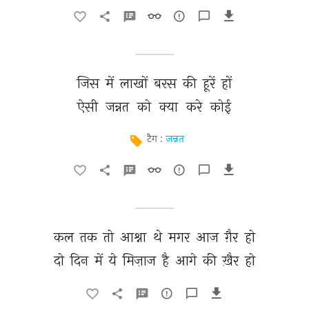
जिस 
में 
लाखों 
बरस 
की 
हूरें 
हों 
ऐसी 
जन्नत 
को 
क्या 
करे 
कोई 
टैग :
जन्नत
कल 
तक 
तो 
आश्ना 
थे 
मगर 
आज 
ग़ैर 
हो 
दो 
दिन 
में 
ये 
मिज़ाज 
है 
आगे 
की 
ख़ैर 
हो 