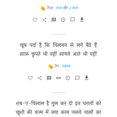
टैग्ज़ :
नाज़
और
2 अन्य
ख़ूब 
पर्दा 
है 
कि 
चिलमन 
से 
लगे 
बैठे 
हैं 
साफ़ 
छुपते 
भी 
नहीं 
सामने 
आते 
भी 
नहीं 
टैग :
नक़ाब
शब-ए-विसाल 
है 
गुल 
कर 
दो 
इन 
चराग़ों 
को 
ख़ुशी 
की 
बज़्म 
में 
क्या 
काम 
जलने 
वालों 
का 