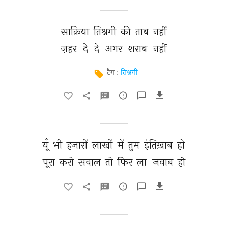
साक़िया 
तिश्नगी 
की 
ताब 
नहीं 
ज़हर 
दे 
दे 
अगर 
शराब 
नहीं 
टैग :
तिश्नगी
यूँ 
भी 
हज़ारों 
लाखों 
में 
तुम 
इंतिख़ाब 
हो 
पूरा 
करो 
सवाल 
तो 
फिर 
ला-जवाब 
हो 