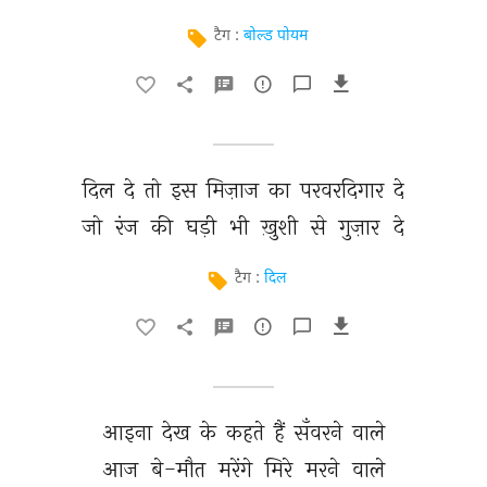
टैग :
बोल्ड पोयम
दिल 
दे 
तो 
इस 
मिज़ाज 
का 
परवरदिगार 
दे 
जो 
रंज 
की 
घड़ी 
भी 
ख़ुशी 
से 
गुज़ार 
दे 
टैग :
दिल
आइना 
देख 
के 
कहते 
हैं 
सँवरने 
वाले 
आज 
बे-मौत 
मरेंगे 
मिरे 
मरने 
वाले 