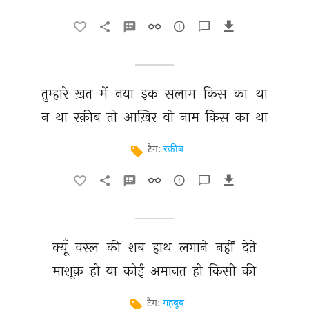
तुम्हारे 
ख़त 
में 
नया 
इक 
सलाम 
किस 
का 
था 
न 
था 
रक़ीब 
तो 
आख़िर 
वो 
नाम 
किस 
का 
था 
टैग:
रक़ीब
क्यूँ 
वस्ल 
की 
शब 
हाथ 
लगाने 
नहीं 
देते 
माशूक़ 
हो 
या 
कोई 
अमानत 
हो 
किसी 
की 
टैग:
महबूब