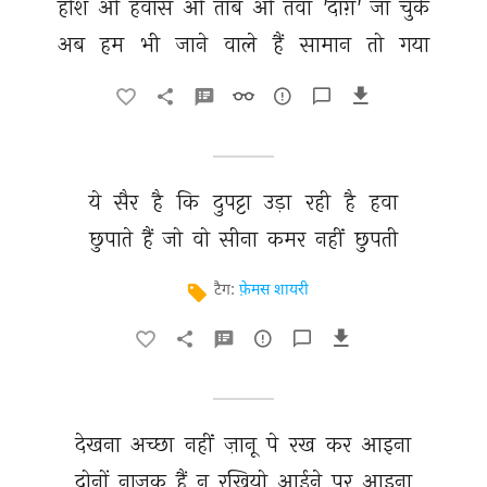
होश 
ओ 
हवास 
ओ 
ताब 
ओ 
तवाँ 
'दाग़' 
जा 
चुके 
अब 
हम 
भी 
जाने 
वाले 
हैं 
सामान 
तो 
गया 
ये 
सैर 
है 
कि 
दुपट्टा 
उड़ा 
रही 
है 
हवा 
छुपाते 
हैं 
जो 
वो 
सीना 
कमर 
नहीं 
छुपती 
टैग:
फ़ेमस शायरी
देखना 
अच्छा 
नहीं 
ज़ानू 
पे 
रख 
कर 
आइना 
दोनों 
नाज़ुक 
हैं 
न 
रखियो 
आईने 
पर 
आइना 