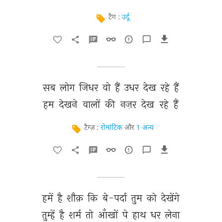
टैग :
उर्दू
सब 
लोग 
जिधर 
वो 
हैं 
उधर 
देख 
रहे 
हैं 
हम 
देखने 
वालों 
की 
नज़र 
देख 
रहे 
हैं 
टैग्ज़ :
रोमांटिक
और
1 अन्य
हमें 
है 
शौक़ 
कि 
बे-पर्दा 
तुम 
को 
देखेंगे 
तुम्हें 
है 
शर्म 
तो 
आँखों 
पे 
हाथ 
धर 
लेना 