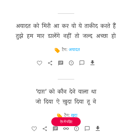
अयादत 
को 
मिरी 
आ 
कर 
वो 
ये 
ताकीद 
करते 
हैं 
तुझे 
हम 
मार 
डालेंगे 
नहीं 
तो 
जल्द 
अच्छा 
हो 
टैग:
अयादत
'दाग़' 
को 
कौन 
देने 
वाला 
था 
जो 
दिया 
ऐ 
ख़ुदा 
दिया 
तू 
ने 
टैग:
ख़ुदा
ऐप में पढ़िए