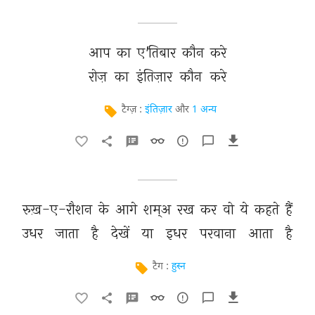
आप 
का 
ए'तिबार 
कौन 
करे 
रोज़ 
का 
इंतिज़ार 
कौन 
करे 
टैग्ज़ :
इंतिज़ार
और
1 अन्य
रुख़-ए-रौशन 
के 
आगे 
शम्अ 
रख 
कर 
वो 
ये 
कहते 
हैं 
उधर 
जाता 
है 
देखें 
या 
इधर 
परवाना 
आता 
है 
टैग :
हुस्न