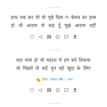
हाथ 
रख 
कर 
जो 
वो 
पूछे 
दिल-ए-बेताब 
का 
हाल 
हो 
भी 
आराम 
तो 
कह 
दूँ 
मुझे 
आराम 
नहीं 
बड़ा 
मज़ा 
हो 
जो 
महशर 
में 
हम 
करें 
शिकवा 
वो 
मिन्नतों 
से 
कहें 
चुप 
रहो 
ख़ुदा 
के 
लिए 
टैग्ज़ :
महशर
और
1 अन्य