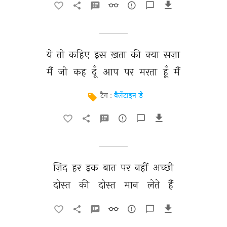
ये 
तो 
कहिए 
इस 
ख़ता 
की 
क्या 
सज़ा 
मैं 
जो 
कह 
दूँ 
आप 
पर 
मरता 
हूँ 
मैं 
टैग :
वैलेंटाइन डे
ज़िद 
हर 
इक 
बात 
पर 
नहीं 
अच्छी 
दोस्त 
की 
दोस्त 
मान 
लेते 
हैं 