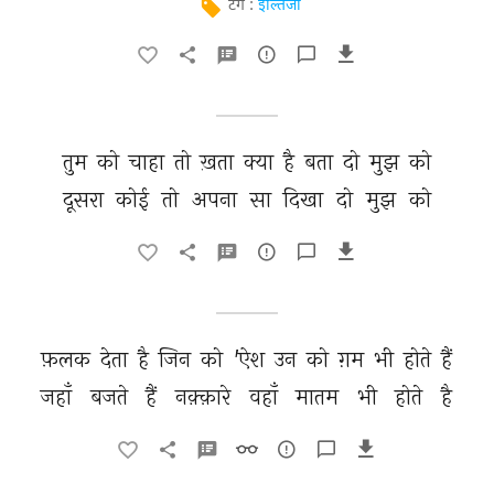
टैग :
इल्तिजा
तुम 
को 
चाहा 
तो 
ख़ता 
क्या 
है 
बता 
दो 
मुझ 
को 
दूसरा 
कोई 
तो 
अपना 
सा 
दिखा 
दो 
मुझ 
को 
फ़लक 
देता 
है 
जिन 
को 
'ऐश 
उन 
को 
ग़म 
भी 
होते 
हैं 
जहाँ 
बजते 
हैं 
नक़्क़ारे 
वहाँ 
मातम 
भी 
होते 
है 