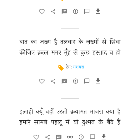
बात 
का 
ज़ख़्म 
है 
तलवार 
के 
ज़ख़्मों 
से 
सिवा 
कीजिए 
क़त्ल 
मगर 
मुँह 
से 
कुछ 
इरशाद 
न 
हो 
टैग:
मशवरा
इलाही 
क्यूँ 
नहीं 
उठती 
क़यामत 
माजरा 
क्या 
है 
हमारे 
सामने 
पहलू 
में 
वो 
दुश्मन 
के 
बैठे 
हैं 