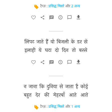
टैग्ज़ :
प्रसिद्ध मिसरे
और
2 अन्य
लिपट 
जाते 
हैं 
वो 
बिजली 
के 
डर 
से 
इलाही 
ये 
घटा 
दो 
दिन 
तो 
बरसे 
न 
जाना 
कि 
दुनिया 
से 
जाता 
है 
कोई 
बहुत 
देर 
की 
मेहरबाँ 
आते 
आते 
टैग्ज़ :
प्रसिद्ध मिसरे
और
1 अन्य