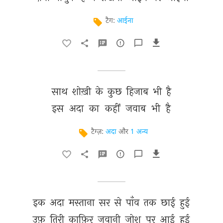
टैग:
आईना
साथ 
शोख़ी 
के 
कुछ 
हिजाब 
भी 
है 
इस 
अदा 
का 
कहीं 
जवाब 
भी 
है 
टैग्ज़:
अदा
और
1 अन्य
इक 
अदा 
मस्ताना 
सर 
से 
पाँव 
तक 
छाई 
हुई 
उफ़ 
तिरी 
काफ़िर 
जवानी 
जोश 
पर 
आई 
हुई 