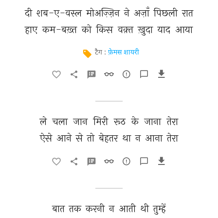
दी 
शब-ए-वस्ल 
मोअज़्ज़िन 
ने 
अज़ाँ 
पिछली 
रात 
हाए 
कम-बख़्त 
को 
किस 
वक़्त 
ख़ुदा 
याद 
आया 
टैग :
फ़ेमस शायरी
ले 
चला 
जान 
मिरी 
रूठ 
के 
जाना 
तेरा 
ऐसे 
आने 
से 
तो 
बेहतर 
था 
न 
आना 
तेरा 
बात 
तक 
करनी 
न 
आती 
थी 
तुम्हें 