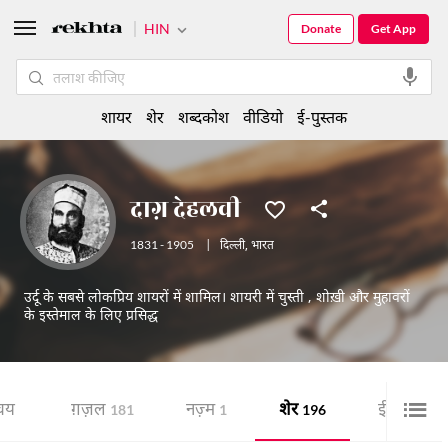
HIN
Donate
Get App
शायर
शेर
शब्दकोश
वीडियो
ई-पुस्तक
दाग़ देहलवी
1831 - 1905
|
दिल्ली
,
भारत
उर्दू के सबसे लोकप्रिय शायरों में शामिल। शायरी में चुस्ती , शोख़ी और मुहावरों
के इस्तेमाल के लिए प्रसिद्ध
चय
ग़ज़ल
नज़्म
शेर
ई-पुस्तक
181
1
196
8