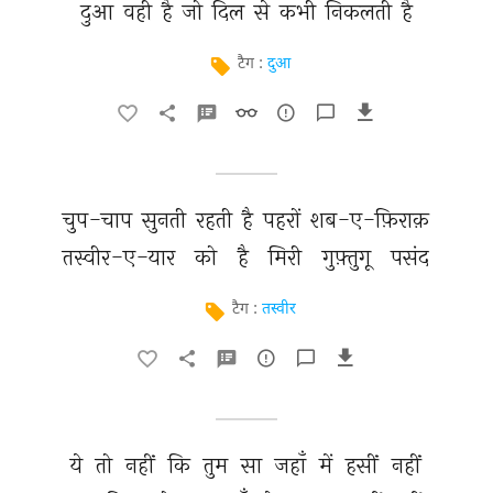
दुआ 
वही 
है 
जो 
दिल 
से 
कभी 
निकलती 
है 
टैग :
दुआ
चुप-चाप 
सुनती 
रहती 
है 
पहरों 
शब-ए-फ़िराक़ 
तस्वीर-ए-यार 
को 
है 
मिरी 
गुफ़्तुगू 
पसंद 
टैग :
तस्वीर
ये 
तो 
नहीं 
कि 
तुम 
सा 
जहाँ 
में 
हसीं 
नहीं 