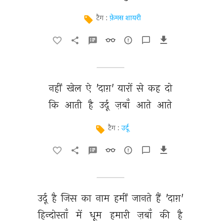
टैग :
फ़ेमस शायरी
नहीं 
खेल 
ऐ 
'दाग़' 
यारों 
से 
कह 
दो 
कि 
आती 
है 
उर्दू 
ज़बाँ 
आते 
आते 
टैग :
उर्दू
उर्दू 
है 
जिस 
का 
नाम 
हमीं 
जानते 
हैं 
'दाग़' 
हिन्दोस्ताँ 
में 
धूम 
हमारी 
ज़बाँ 
की 
है 