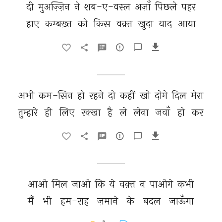
दी 
मुअज़्ज़िन 
ने 
शब-ए-वस्ल 
अज़ाँ 
पिछले 
पहर 
हाए 
कम्बख़्त 
को 
किस 
वक़्त 
ख़ुदा 
याद 
आया 
अभी 
कम-सिन 
हो 
रहने 
दो 
कहीं 
खो 
दोगे 
दिल 
मेरा 
तुम्हारे 
ही 
लिए 
रक्खा 
है 
ले 
लेना 
जवाँ 
हो 
कर 
आओ 
मिल 
जाओ 
कि 
ये 
वक़्त 
न 
पाओगे 
कभी 
मैं 
भी 
हम-राह 
ज़माने 
के 
बदल 
जाऊँगा 