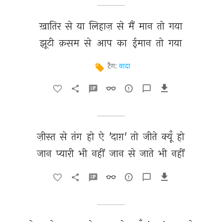
ख़ातिर 
से 
या 
लिहाज़ 
से 
मैं 
मान 
तो 
गया 
झूटी 
क़सम 
से 
आप 
का 
ईमान 
तो 
गया 
टैग:
वादा
ज़ीस्त 
से 
तंग 
हो 
ऐ 
'दाग़' 
तो 
जीते 
क्यूँ 
हो 
जान 
प्यारी 
भी 
नहीं 
जान 
से 
जाते 
भी 
नहीं 