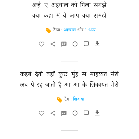
अर्ज़-ए-अहवाल 
को 
गिला 
समझे 
क्या 
कहा 
मैं 
ने 
आप 
क्या 
समझे 
टैग्ज़ :
अहवाल
और
1 अन्य
कहने 
देती 
नहीं 
कुछ 
मुँह 
से 
मोहब्बत 
मेरी 
लब 
पे 
रह 
जाती 
है 
आ 
आ 
के 
शिकायत 
मेरी 
टैग :
शिकवा