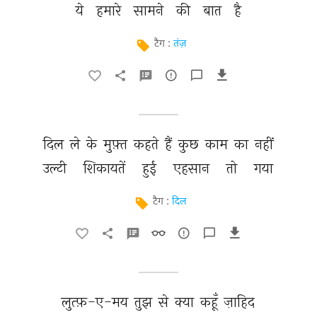
ये 
हमारे 
सामने 
की 
बात 
है 
टैग :
तंज़
दिल 
ले 
के 
मुफ़्त 
कहते 
हैं 
कुछ 
काम 
का 
नहीं 
उल्टी 
शिकायतें 
हुईं 
एहसान 
तो 
गया 
टैग :
दिल
लुत्फ़-ए-मय 
तुझ 
से 
क्या 
कहूँ 
ज़ाहिद 