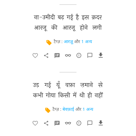
ना-उमीदी 
बढ़ 
गई 
है 
इस 
क़दर 
आरज़ू 
की 
आरज़ू 
होने 
लगी 
टैग्ज़ :
आरज़ू
और
1 अन्य
उड़ 
गई 
यूँ 
वफ़ा 
ज़माने 
से 
कभी 
गोया 
किसी 
में 
थी 
ही 
नहीं 
टैग्ज़ :
बेवफ़ाई
और
1 अन्य