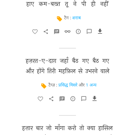
हाए 
कम-बख़्त 
तू 
ने 
पी 
ही 
नहीं 
टैग :
शराब
हज़रत-ए-दाग़ 
जहाँ 
बैठ 
गए 
बैठ 
गए 
और 
होंगे 
तिरी 
महफ़िल 
से 
उभरने 
वाले 
टैग्ज़ :
प्रसिद्ध मिसरे
और
1 अन्य
हज़ार 
बार 
जो 
माँगा 
करो 
तो 
क्या 
हासिल 