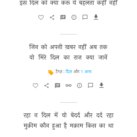
इस 
दिल 
को 
क्या 
करूँ 
ये 
बहलता 
कहीं 
नहीं 
जिन 
को 
अपनी 
ख़बर 
नहीं 
अब 
तक 
वो 
मिरे 
दिल 
का 
राज़ 
क्या 
जानें 
टैग्ज़ :
दिल
और
1 अन्य
रहा 
न 
दिल 
में 
वो 
बेदर्द 
और 
दर्द 
रहा 
मुक़ीम 
कौन 
हुआ 
है 
मक़ाम 
किस 
का 
था 