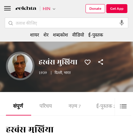
HIN
Donate
Get App
शायर
शेर
शब्दकोश
वीडियो
ई-पुस्तक
हरबंस मुखिया
1939
|
दिल्ली
,
भारत
संपूर्ण
परिचय
नज़्म
ई-पुस्तक
7
2
हरबंस मुखिया