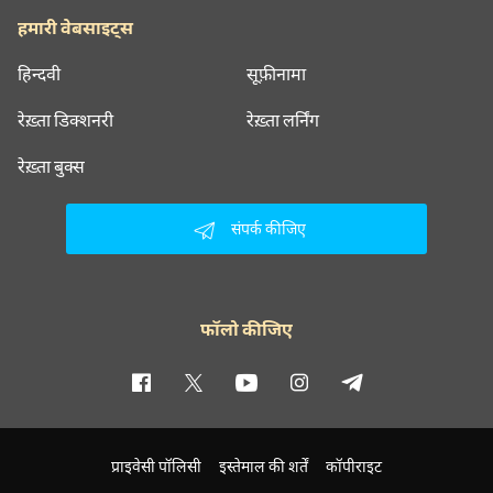
हमारी वेबसाइट्स
हिन्दवी
सूफ़ीनामा
रेख़्ता डिक्शनरी
रेख़्ता लर्निंग
रेख़्ता बुक्स
संपर्क कीजिए
फॉलो कीजिए
प्राइवेसी पॉलिसी
इस्तेमाल की शर्तें
कॉपीराइट