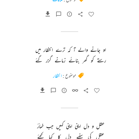
او 
جانے 
والے 
آ 
کہ 
ترے 
انتظار 
میں 
رستے 
کو 
گھر 
بنائے 
زمانے 
گزر 
گئے 
موضوع :
انتظار
عقل 
و 
دل 
اپنی 
اپنی 
کہیں 
جب 
خمارؔ 
عقل 
کی 
سنیے 
دل 
کا 
کہا 
کیجئے 