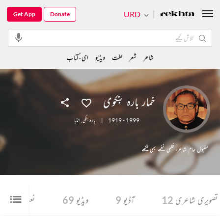
URD
Get App
Donate
شاعر
شعر
لغت
ویڈیو
ای-کتاب
خمار بارہ بنکوی
1919 - 1999
|
بارہ بنکی
,
انڈیا
مقبول عام شاعر، فلمی نغمے بھی لکھے
تصویری شاعری
12
آڈیو
9
ویڈیو
69
نعت
1