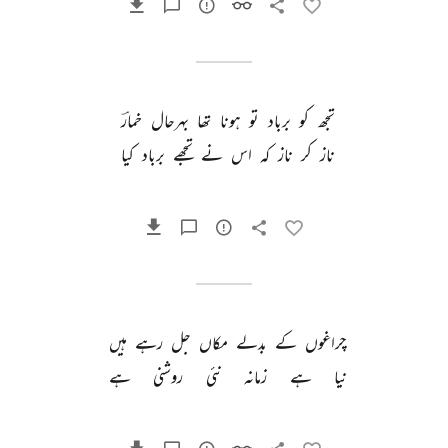
تجھ 
کو 
برباد 
تو 
ہونا 
تھا 
بہرحال 
خمارؔ 
ناز 
کر 
ناز 
کہ 
اس 
نے 
تجھے 
برباد 
کیا 
چراغوں 
کے 
بدلے 
مکاں 
جل 
رہے 
ہیں 
نیا 
ہے 
زمانہ 
نئی 
روشنی 
ہے 