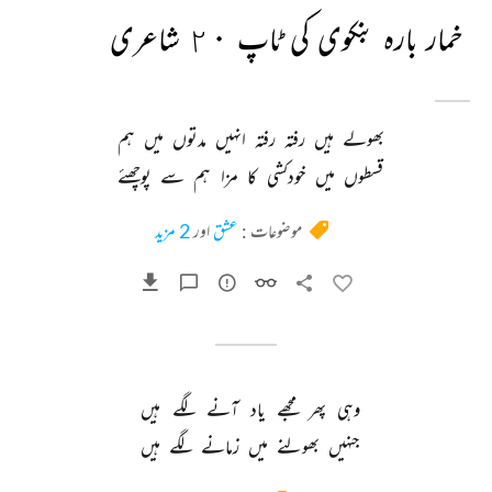
خمار بارہ بنکوی کی ٹاپ ٢٠ شاعری
بھولے 
ہیں 
رفتہ 
رفتہ 
انہیں 
مدتوں 
میں 
ہم 
قسطوں 
میں 
خودکشی 
کا 
مزا 
ہم 
سے 
پوچھئے 
موضوعات :
عشق
اور
2 مزید
وہی 
پھر 
مجھے 
یاد 
آنے 
لگے 
ہیں 
جنہیں 
بھولنے 
میں 
زمانے 
لگے 
ہیں 