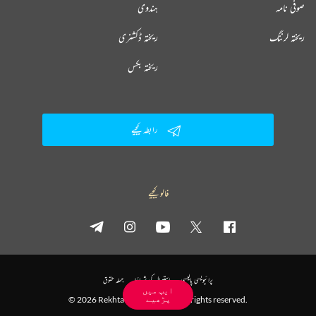
صوفی نامہ
ہندوی
ریختہ لرننگ
ریختہ ڈکشنری
ریختہ بکس
رابطہ کیجیے
فالو کیجیے
پرائیویسی پالیسی
استعمال کی شرائط
جملہ حقوق
ایپ میں
پڑھیے
© 2026 Rekhta™ Foundation. All rights reserved.