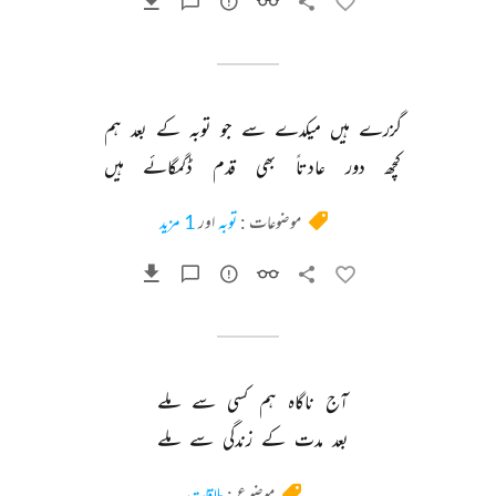
گزرے 
ہیں 
میکدے 
سے 
جو 
توبہ 
کے 
بعد 
ہم 
کچھ 
دور 
عادتاً 
بھی 
قدم 
ڈگمگائے 
ہیں 
موضوعات :
توبہ
اور
1 مزید
آج 
ناگاہ 
ہم 
کسی 
سے 
ملے 
بعد 
مدت 
کے 
زندگی 
سے 
ملے 
موضوع :
ملاقات