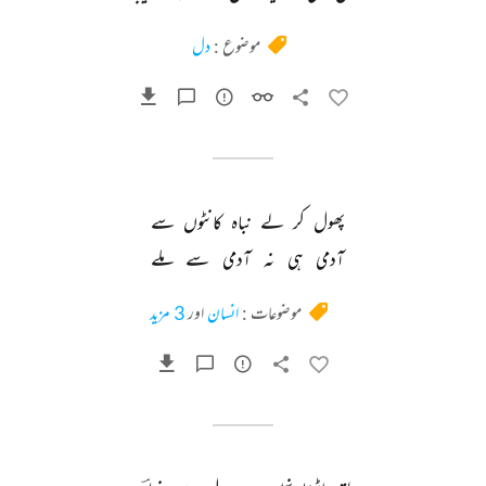
موضوع :
دل
پھول 
کر 
لے 
نباہ 
کانٹوں 
سے 
آدمی 
ہی 
نہ 
آدمی 
سے 
ملے 
موضوعات :
انسان
اور
3 مزید