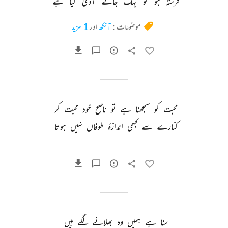
فرشتہ 
ہو 
تو 
بہک 
جائے 
آدمی 
کیا 
ہے 
موضوعات :
آنکھ
اور
1 مزید
محبت 
کو 
سمجھنا 
ہے 
تو 
ناصح 
خود 
محبت 
کر 
کنارے 
سے 
کبھی 
اندازۂ 
طوفاں 
نہیں 
ہوتا 
سنا 
ہے 
ہمیں 
وہ 
بھلانے 
لگے 
ہیں 