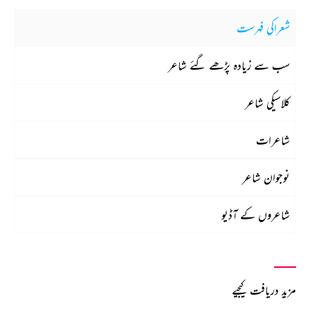
شعراکی فہرست
سب سے زیادہ پڑھے گئے شاعر
کلاسیکی شاعر
شاعرات
نوجوان شاعر
شاعروں کے آڈیو
مزید دریافت کیجیے