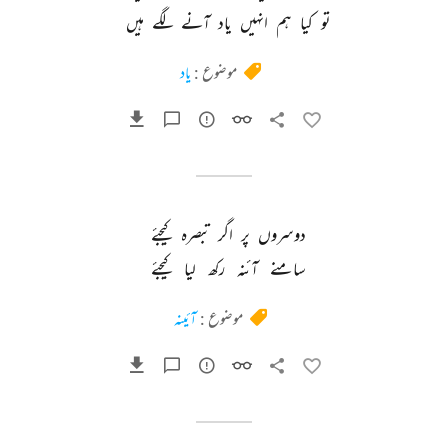
تو 
کیا 
ہم 
انہیں 
یاد 
آنے 
لگے 
ہیں 
موضوع :
یاد
دوسروں 
پر 
اگر 
تبصرہ 
کیجئے 
سامنے 
آئنہ 
رکھ 
لیا 
کیجئے 
موضوع :
آئینہ