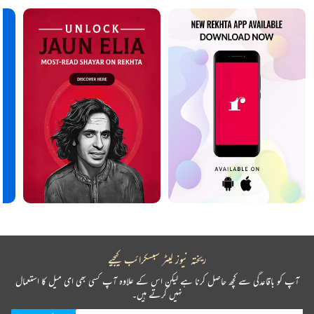
ریختہ نیوز لیٹر سبسکرائب کیجیے
آپ کو باقاعدگی سے کچھ حاصل کرنا ہے لیکن اس کے علاوہ آپ کسی بھی ای میل کا استعمال
نہیں کرتے ہیں۔