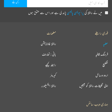
میں نے ریختہ کی
پرائیویسی پالیسی
پڑھ لی ہے اور اس سے متفق ہوں
فوری رابطے
معلومات
عطیہ
ریختہ فاؤنڈیشن
فرہنگ قافیہ
بانی : تعارف
تقطیع
رابطہ کیجیے
اردو وسائل
کیریئر
اپنی تخلیقات ریختہ کو بھیجیں
ریختہ ایکسپلورر
ہماری ویب سائٹس