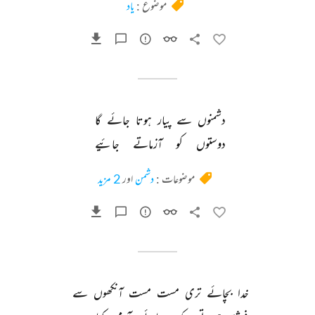
موضوع :
یاد
دشمنوں 
سے 
پیار 
ہوتا 
جائے 
گا 
دوستوں 
کو 
آزماتے 
جائیے 
موضوعات :
دشمن
اور
2 مزید
خدا 
بچائے 
تری 
مست 
مست 
آنکھوں 
سے 