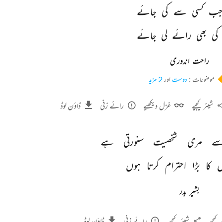
ب 
کسی 
سے 
کی 
جائے 
کی 
بھی 
رائے 
لی 
جائے 
راحت اندوری
موضوعات :
دوست
اور
2 مزید
شیئر کیجیے
غزل دیکھیے
رائے زنی
ڈاؤن لوڈ
ے 
مری 
شخصیت 
سنورتی 
ہے 
ں 
کا 
بڑا 
احترام 
کرتا 
ہوں 
بشیر بدر
کیجیے
شیئر کیجیے
رائے زنی
ڈاؤن لوڈ