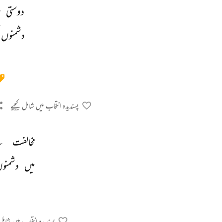
دوستی 
ج
دشمنوں 
پسندیدہ انتخاب میں شامل کیجیے
مخالفت 
س
میں 
دشمنو
پسندیدہ انتخاب میں شامل 