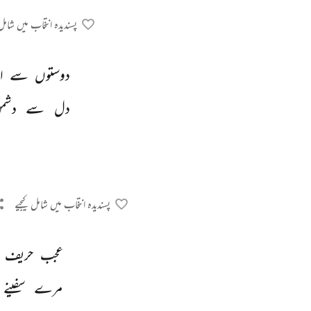
پسندیدہ انتخاب میں شامل 
دوستوں 
سے 
ا
دل 
سے 
دشم
پسندیدہ انتخاب میں شامل کیجیے
عجب 
حریف 
مرے 
سفینے 