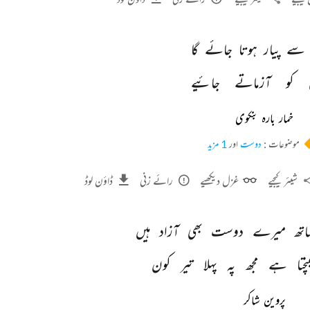
سے 
پیار 
ہوتا 
جائے 
گا 
کو 
آزماتے 
جائیے 
خمار بارہ بنکوی
موضوعات :
دوست
اور
1 مزید
شیئر کیجیے
غزل دیکھیے
رائے زنی
ڈاؤن لوڈ
اتھ 
میرے 
دوست 
بھی 
آزاد 
ہیں 
نچتا 
ہے 
مجھ 
پہ 
پہلا 
تیر 
کون 
پروین شاکر