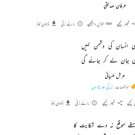
عرفان صدیقی
شیئر کیجیے
غزل دیکھیے
رائے زنی
ڈاؤن لوڈ
ی 
انسان 
کی 
دشمن 
نہیں 
ی 
جان 
لے 
کر 
جائے 
گی 
عرش ملسیانی
موضوعات :
زندگی
اور
1 مزید
کیجیے
شیئر کیجیے
رائے زنی
ڈاؤن لوڈ
طے 
موقع 
نہ 
دے 
شکایت 
کا 