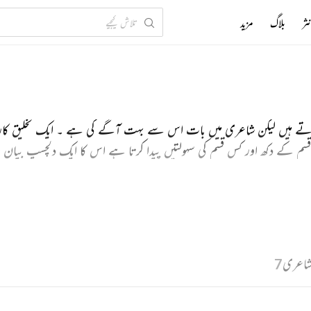
ثر
بلاگ
مزید
تے ہیں لیکن شاعری میں بات اس سے بہت آگے کی ہے ۔ ایک تخلیق کار
قسم کے دکھ اور کس قسم کی سہولتیں پیدا کرتا ہے اس کا ایک دلچسپ بیان ہم
نوں سے اپنے رشتوں پر از سرنو غور کیجئے ۔
شاعری
7