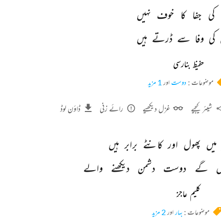
کی 
جفا 
کا 
خوف 
نہیں 
کی 
وفا 
سے 
ڈرتے 
ہیں 
حفیظ بنارسی
موضوعات :
دوست
اور
1 مزید
شیئر کیجیے
غزل دیکھیے
رائے زنی
ڈاؤن لوڈ
میں 
پھول 
اور 
کانٹے 
برابر 
ہیں 
 
گے 
دوست 
دشمن 
دیکھنے 
والے 
کلیم عاجز
موضوعات :
بہار
اور
2 مزید