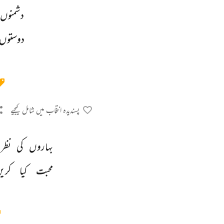
دشمنوں 
دوستوں 
پسندیدہ انتخاب میں شامل کیجیے
بہاروں 
کی 
نظر 
محبت 
کیا 
کریں