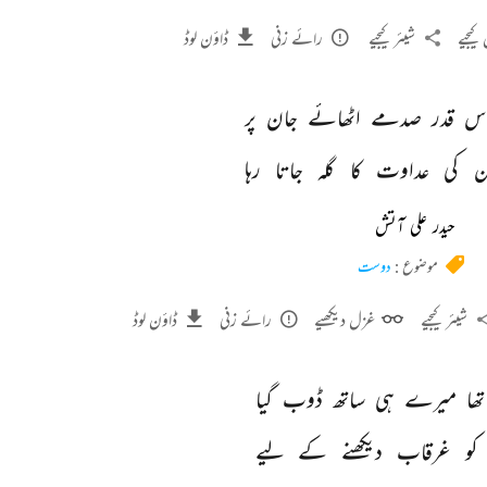
کیجیے
شیئر کیجیے
رائے زنی
ڈاؤن لوڈ
س 
قدر 
صدمے 
اٹھائے 
جان 
پر 
ن 
کی 
عداوت 
کا 
گلہ 
جاتا 
رہا 
حیدر علی آتش
موضوع :
دوست
شیئر کیجیے
غزل دیکھیے
رائے زنی
ڈاؤن لوڈ
تھا 
میرے 
ہی 
ساتھ 
ڈوب 
گیا 
کو 
غرقاب 
دیکھنے 
کے 
لیے 