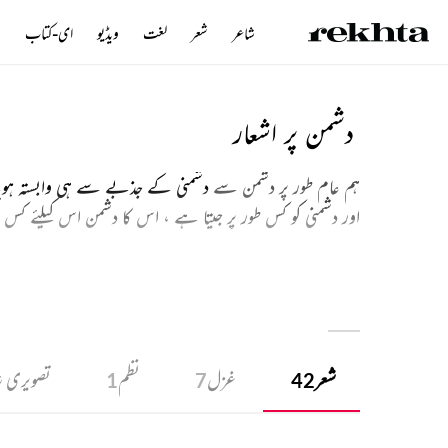
شاعر
شعر
لغت
ویڈیو
ای-کتاب
ن
دشمن پر اشعار
ہم عام طور پر دشمن سے
دشمنی کے جذبے سے ہی وابستہ ہو
اور دشمنی کو کس طور پر جیتا ہے ، اس کا دشمن اس کیلئے کس 
شعری انتخاب ہے ۔ ہمارے اس انتخاب کو پڑھئے اور اپنے دشم
شعر
غزل
نظم
تصویری 
1
7
42