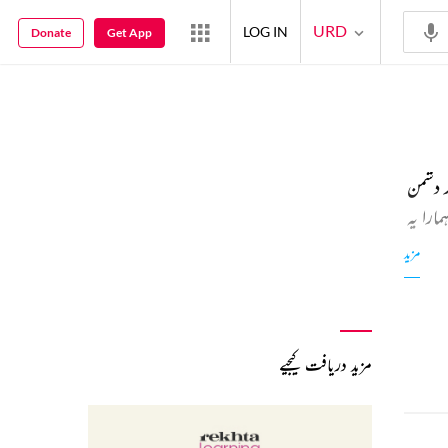
URD
LOG IN
Donate
Get App
 دشمن
ارا یہ
مزید
مزید دریافت کیجیے