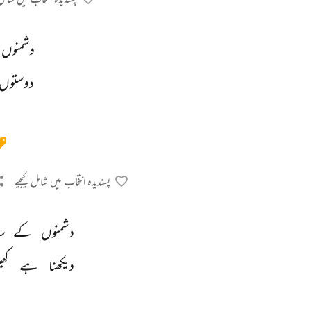
دشمنوں 
دوستوں 
پسندیدہ انتخاب میں شامل کیجیے
دشمنوں 
کے 
س
دیکھنا 
ہے 
کھی