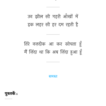
उन 
झील 
सी 
गहरी 
आँखों 
में 
इक 
लहर 
सी 
हर 
दम 
रहती 
है 
तिरे 
नज़दीक 
आ 
कर 
सोचता 
हूँ 
मैं 
ज़िंदा 
था 
कि 
अब 
ज़िंदा 
हुआ 
हूँ 
समस्त
पुस्तकें
6