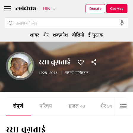
HIN
Donate
Get App
शायर
शेर
शब्दकोश
वीडियो
ई-पुस्तक
रसा चुग़ताई
1928 - 2018
|
कराची
,
पाकिस्तान
संपूर्ण
परिचय
ग़ज़ल
शेर
ई-
40
34
रसा चुग़ताई