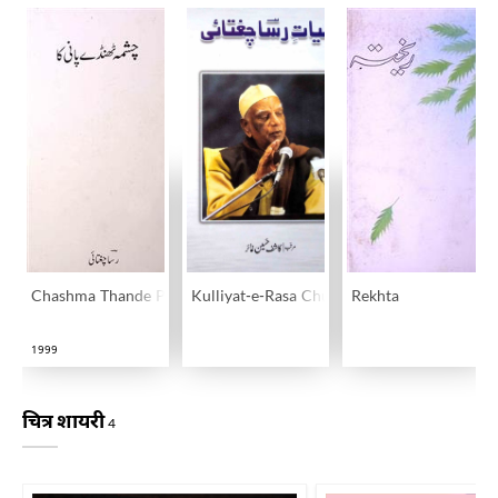
Chashma Thande Pani Ka
Kulliyat-e-Rasa Chughtai
Rekhta
1999
चित्र शायरी
4