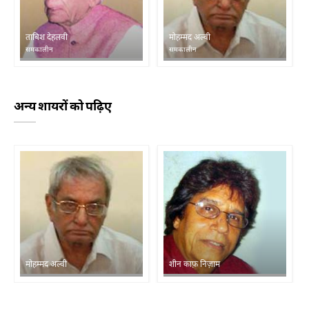
ताबिश देहलवी
मोहम्मद अल्वी
समकालीन
समकालीन
अन्य शायरों को पढ़िए
मोहम्मद अल्वी
शीन काफ़ निज़ाम