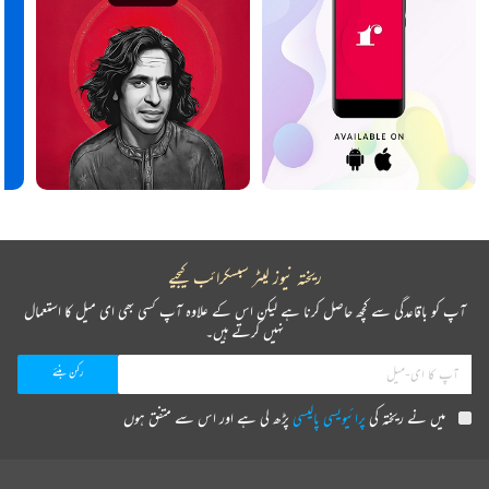
ریختہ نیوز لیٹر سبسکرائب کیجیے
آپ کو باقاعدگی سے کچھ حاصل کرنا ہے لیکن اس کے علاوہ آپ کسی بھی ای میل کا استعمال
نہیں کرتے ہیں۔
میں نے ریختہ کی
پرائیویسی پالیسی
پڑھ لی ہے اور اس سے متفق ہوں