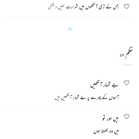
جس نے تری آنکھوں میں شرارت نہیں دیکھی
تمام
نظم
19
بے شمار آنکھیں
آسماں کے چہرے پر بے شمار آنکھیں ہیں
میں اور تو
میں وہ جھوٹا ہوں