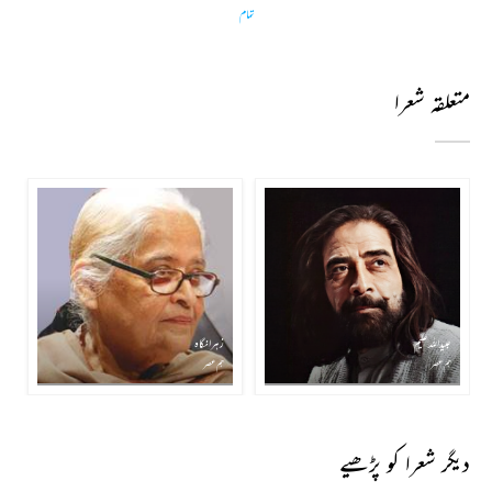
تمام
متعلقہ شعرا
عبید اللہ علیم
زہرا نگاہ
ہم عصر
ہم عصر
دیگر شعرا کو پڑھیے