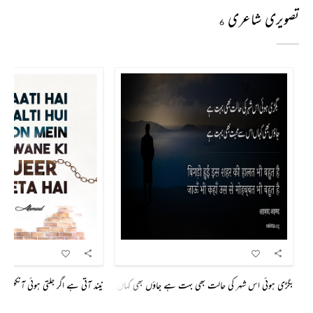
تصویری شاعری
6
بگڑی ہوئی اس شہر کی حالت بھی بہت ہے جاؤں بھی کہاں اس سے محبت بھی بہت ہے
نیند آتی ہے اگر جلتی ہوئی آنکھوں م