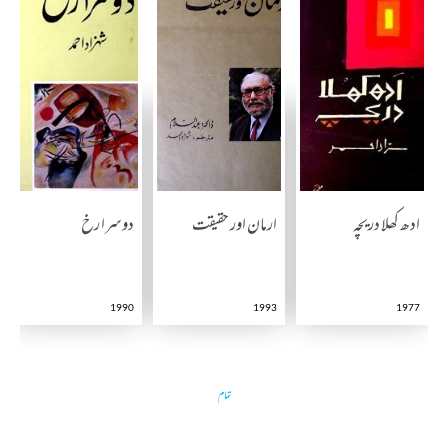
ادھ کھلا دریچہ
ارمان اور حقیقت
دوسرا رخ
1990
1993
1977
تمام