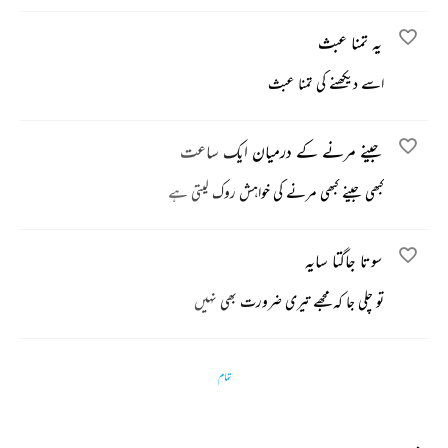
یہ تمنا عبث
اسے دیکھنے کی تمنا عبث
جینے مرنے کے درمیان ایک ساعت
کبھی جینے کبھی مرنے کی خواہش روک لیتی ہے
سوتا جاگتا سایہ
تو چلی جا کہ مجھے تیری ضرورت بھی نہیں
تمام