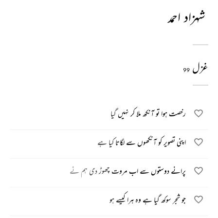
شہزاد احمد
غزل
99
رخصت ہوا تو آنکھ ملا کر نہیں گیا
اپنی تصویر کو آنکھوں سے لگاتا کیا ہے
پرانے دوستوں سے اب مروت چھوڑ دی ہم نے
جو شجر سوکھ گیا ہے وہ ہرا کیسے ہو