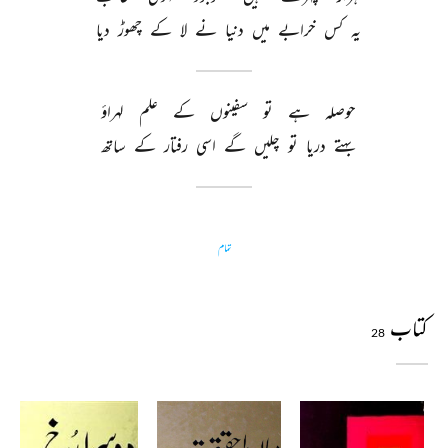
یہ 
کس 
خرابے 
میں 
دنیا 
نے 
لا 
کے 
چھوڑ 
دیا 
حوصلہ 
ہے 
تو 
سفینوں 
کے 
علم 
لہراؤ 
بہتے 
دریا 
تو 
چلیں 
گے 
اسی 
رفتار 
کے 
ساتھ 
تمام
کتاب
28