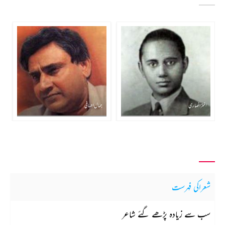
اختر انصاری
جمال احسانی
شعراکی فہرست
سب سے زیادہ پڑھے گئے شاعر