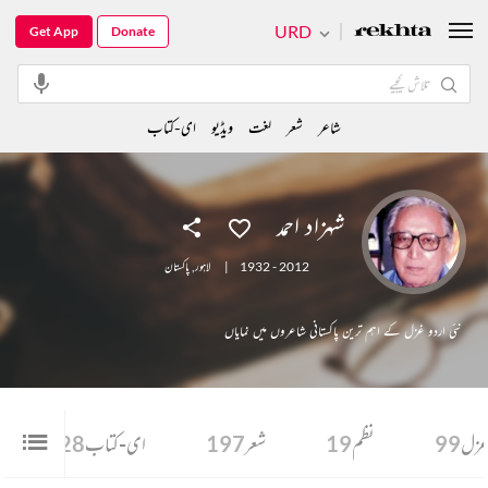
URD
Get App
Donate
شاعر
شعر
لغت
ویڈیو
ای-کتاب
شہزاد احمد
1932 - 2012
|
لاہور
,
پاکستان
نئی اردو غزل کے اہم ترین پاکستانی شاعروں میں نمایاں
زل
99
نظم
19
شعر
197
ای-کتاب
28