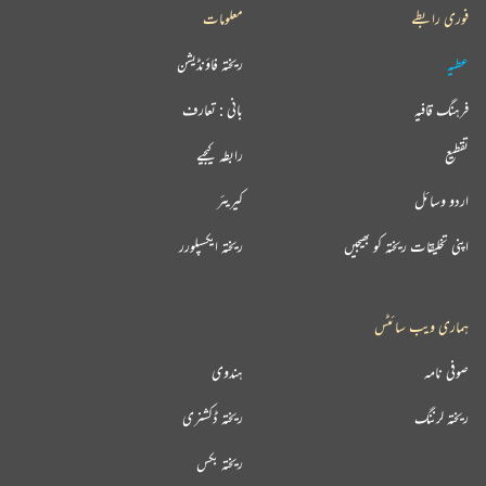
فوری رابطے
معلومات
عطیہ
ریختہ فاؤنڈیشن
فرہنگ قافیہ
بانی : تعارف
تقطیع
رابطہ کیجیے
اردو وسائل
کیریئر
اپنی تخلیقات ریختہ کو بھیجیں
ریختہ ایکسپلورر
ہماری ویب سائٹس
صوفی نامہ
ہندوی
ریختہ لرننگ
ریختہ ڈکشنری
ریختہ بکس