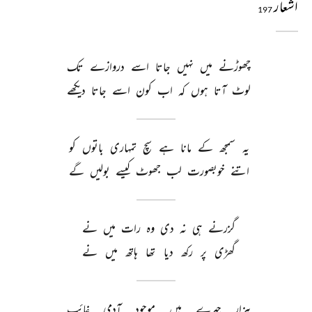
اشعار
197
چھوڑنے 
میں 
نہیں 
جاتا 
اسے 
دروازے 
تک 
لوٹ 
آتا 
ہوں 
کہ 
اب 
کون 
اسے 
جاتا 
دیکھے 
یہ 
سمجھ 
کے 
مانا 
ہے 
سچ 
تمہاری 
باتوں 
کو 
اتنے 
خوبصورت 
لب 
جھوٹ 
کیسے 
بولیں 
گے 
گزرنے 
ہی 
نہ 
دی 
وہ 
رات 
میں 
نے 
گھڑی 
پر 
رکھ 
دیا 
تھا 
ہاتھ 
میں 
نے 
ہزار 
چہرے 
ہیں 
موجود 
آدمی 
غائب 