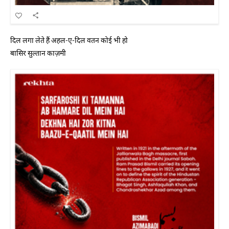
दिल लगा लेते हैं अहल-ए-दिल वतन कोई भी हो
बासिर सुल्तान काज़मी