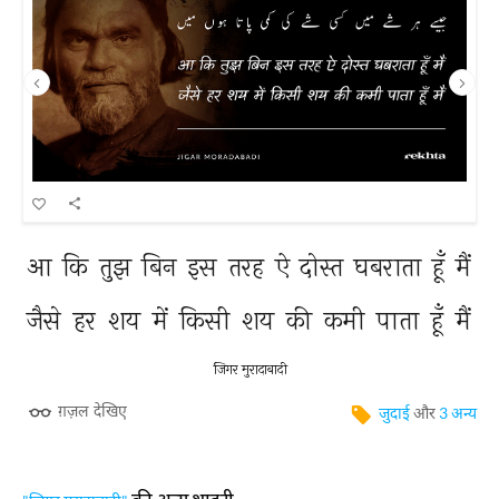
आ 
कि 
तुझ 
बिन 
इस 
तरह 
ऐ 
दोस्त 
घबराता 
हूँ 
मैं 
जैसे 
हर 
शय 
में 
किसी 
शय 
की 
कमी 
पाता 
हूँ 
मैं 
जिगर मुरादाबादी
ग़ज़ल देखिए
जुदाई
और
3 अन्य
की अन्य शाइरी