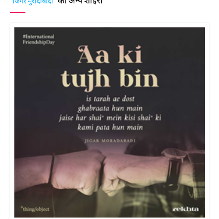
"जिगर मुरादाबादी"