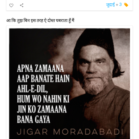
जुदाई
+
3
आ कि तुझ बिन इस तरह ऐ दोस्त घबराता हूँ मैं