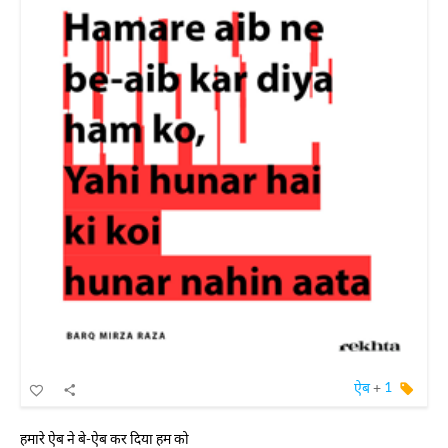
ऐब
+
1
हमारे ऐब ने बे-ऐब कर दिया हम को