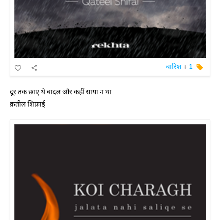
बारिश
+
1
दूर तक छाए थे बादल और कहीं साया न था
क़तील शिफ़ाई