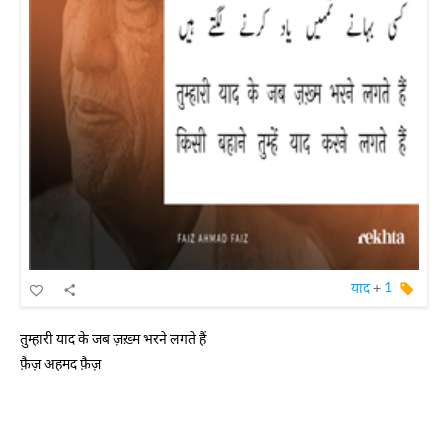
याद
+
1
तुम्हारी याद के जब ज़ख़्म भरने लगते हैं
फ़ैज़ अहमद फ़ैज़