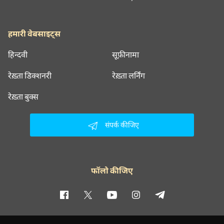
हमारी वेबसाइट्स
हिन्दवी
सूफ़ीनामा
रेख़्ता डिक्शनरी
रेख़्ता लर्निंग
रेख़्ता बुक्स
संपर्क कीजिए
फॉलो कीजिए