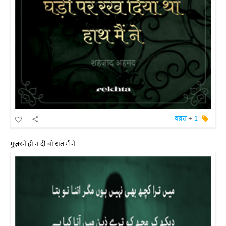
वक़्त
+
1
गुज़रने ही न दी वो रात मैं ने