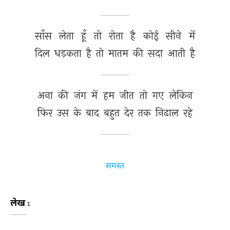
साँस 
लेता 
हूँ 
तो 
रोता 
है 
कोई 
सीने 
में 
दिल 
धड़कता 
है 
तो 
मातम 
की 
सदा 
आती 
है 
अना 
की 
जंग 
में 
हम 
जीत 
तो 
गए 
लेकिन 
फिर 
उस 
के 
बाद 
बहुत 
देर 
तक 
निढाल 
रहे 
समस्त
लेख
1