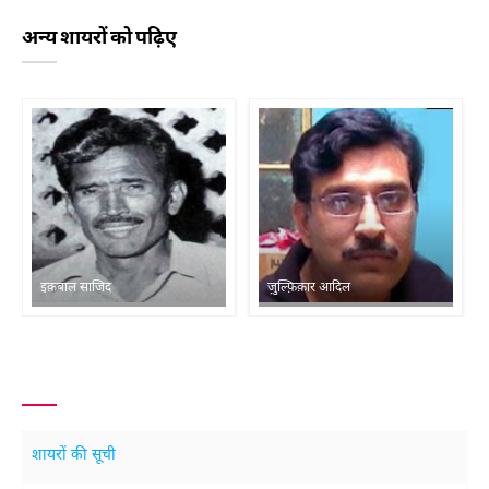
अन्य शायरों को पढ़िए
इक़बाल साजिद
ज़ुल्फ़िक़ार आदिल
शायरों की सूची