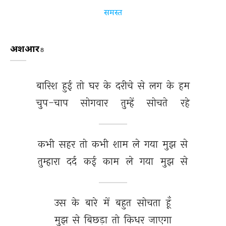
समस्त
अशआर
8
बारिश 
हुई 
तो 
घर 
के 
दरीचे 
से 
लग 
के 
हम 
चुप-चाप 
सोगवार 
तुम्हें 
सोचते 
रहे 
कभी 
सहर 
तो 
कभी 
शाम 
ले 
गया 
मुझ 
से 
तुम्हारा 
दर्द 
कई 
काम 
ले 
गया 
मुझ 
से 
उस 
के 
बारे 
में 
बहुत 
सोचता 
हूँ 
मुझ 
से 
बिछड़ा 
तो 
किधर 
जाएगा 