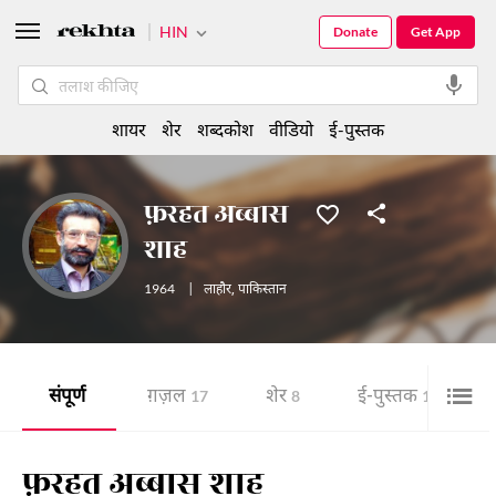
HIN
Donate
Get App
शायर
शेर
शब्दकोश
वीडियो
ई-पुस्तक
फ़रहत अब्बास
शाह
1964
|
लाहौर
,
पाकिस्तान
संपूर्ण
ग़ज़ल
शेर
ई-पुस्तक
17
8
1
फ़रहत अब्बास शाह