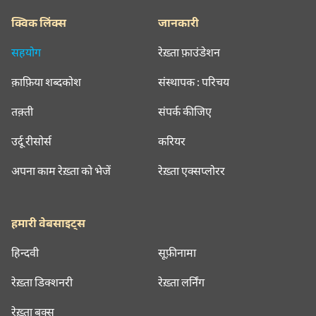
क्विक लिंक्स
जानकारी
सहयोग
रेख़्ता फ़ाउंडेशन
क़ाफ़िया शब्दकोश
संस्थापक : परिचय
तक़्ती
संपर्क कीजिए
उर्दू रीसोर्स
करियर
अपना काम रेख़्ता को भेजें
रेख़्ता एक्सप्लोरर
हमारी वेबसाइट्स
हिन्दवी
सूफ़ीनामा
रेख़्ता डिक्शनरी
रेख़्ता लर्निंग
रेख़्ता बुक्स