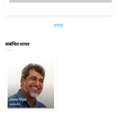
समस्त
संबंधित शायर
अजमल सिराज
समकालीन