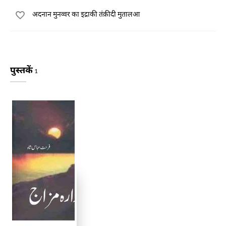
अदनान मुनव्वर का इद्राकी तंक़ीदी मुतालआ
पुस्तकें
1