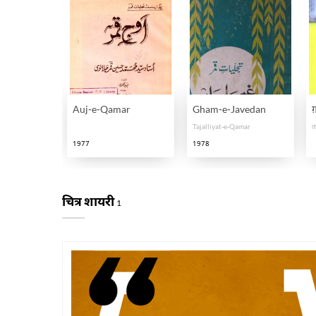
Auj-e-Qamar
Gham-e-Javedan
ग
Tajalliyat-e-Qamar
त
1977
1978
चित्र शायरी
1