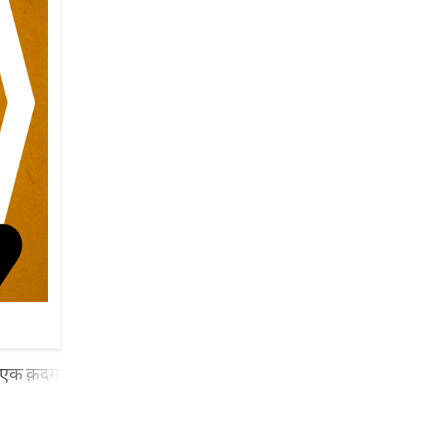
ढ़ा एक क़दम तेरे ब'अद आज तक फिर कोई तस्वीर न ऐसी खींची जैसे खा ली हो