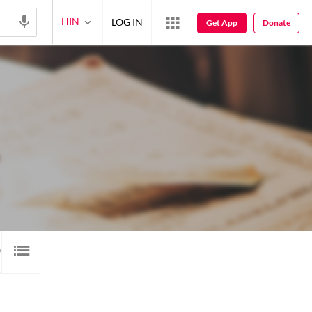
HIN
LOG IN
Get App
Donate
क़ितआ
गेलरी
नअत
4
7
1
1