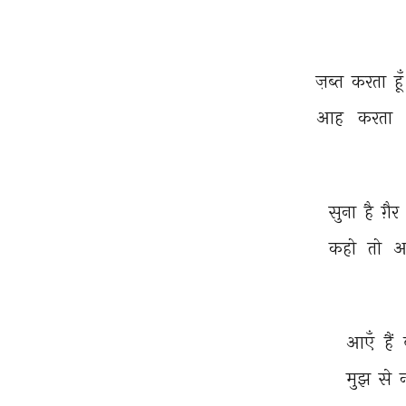
ज़ब्त 
करता 
हूँ
आह 
करता 
सुना 
है 
ग़ैर 
कहो 
तो 
आ
आएँ 
हैं 
मुझ 
से 