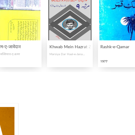
़म-ए-जावेदान
Khwab Mein Hazrat Zehra Ko Jo hur Ne De
Rashk-e-Qamar
जल्लियात-ए-क़मर
Marsiya Dar Haal-e-Janab-e-Hur
1977