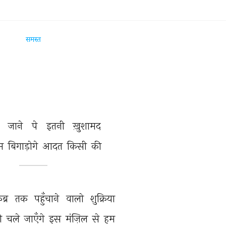
समस्त
 
जाने 
पे 
इतनी 
ख़ुशामद 
म 
बिगाड़ोगे 
आदत 
किसी 
की 
़ब्र 
तक 
पहुँचाने 
वालो 
शुक्रिया 
ी 
चले 
जाएँगे 
इस 
मंज़िल 
से 
हम 