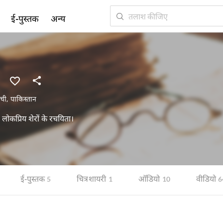
ई-पुस्तक
अन्य
ची
,
पाकिस्तान
लोकप्रिय शेरों के रचयिता।
ई-पुस्तक
चित्र शायरी
ऑडियो
वीडियो
5
1
10
6