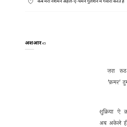
कब मेरा नशेमन अहल-ए-चमन गुलशन में गवारा करते हैं
अशआर
45
ज़रा 
रूठ
'क़मर' 
तु
शुक्रिया 
ऐ 
क
अब 
अकेले 
ह