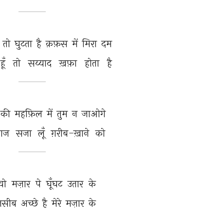
 
तो 
घुटता 
है 
क़फ़स 
में 
मिरा 
दम 
हूँ 
तो 
सय्याद 
ख़फ़ा 
होता 
है 
की 
महफ़िल 
में 
तुम 
न 
जाओगे 
ज 
सजा 
लूँ 
ग़रीब-ख़ाने 
को 
वो 
मज़ार 
पे 
घूँघट 
उतार 
के 
नसीब 
अच्छे 
है 
मेरे 
मज़ार 
के 