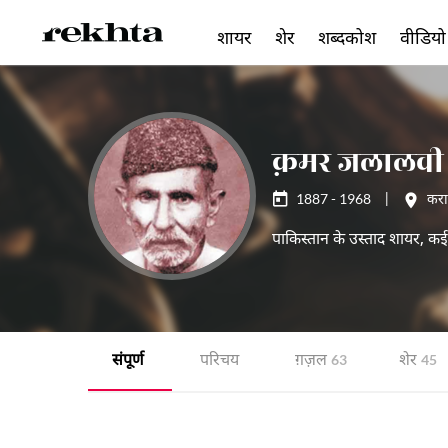
शायर
शेर
शब्दकोश
वीडियो
क़मर जलालवी
1887 - 1968
|
करा
पाकिस्तान के उस्ताद शायर, कई 
संपूर्ण
परिचय
ग़ज़ल
शेर
63
45