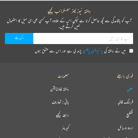
ریختہ نیوز لیٹر سبسکرائب کیجیے
آپ کو باقاعدگی سے کچھ حاصل کرنا ہے لیکن اس کے علاوہ آپ کسی بھی ای میل کا استعمال
نہیں کرتے ہیں۔
میں نے ریختہ کی
پرائیویسی پالیسی
پڑھ لی ہے اور اس سے متفق ہوں
فوری رابطے
معلومات
عطیہ
ریختہ فاؤنڈیشن
فرہنگ قافیہ
بانی : تعارف
تقطیع
رابطہ کیجیے
اردو وسائل
کیریئر