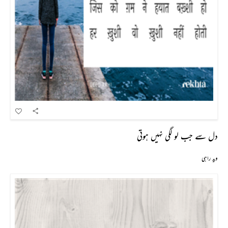
دل سے جب لو لگی نہیں ہوتی
وید راہی