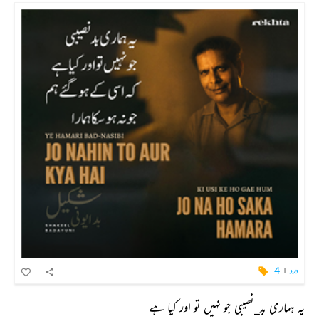
درد
+
4
یہ ہماری بد_نصیبی جو نہیں تو اور کیا ہے