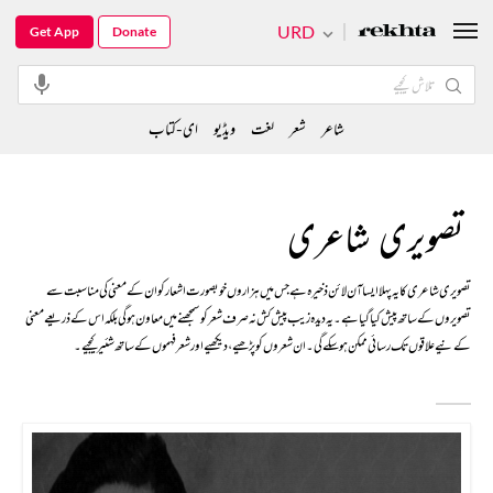
URD
Get App
Donate
شاعر
شعر
لغت
ویڈیو
ای-کتاب
تصویری شاعری
تصویری شاعری کا یہ پہلا ایسا آن لائن ذخیرہ ہے جس میں ہزاروں خوبصورت اشعار کو ان کے معنی کی مناسبت سے
تصویروں کے ساتھ پیش کیا گیا ہے۔ یہ دیدہ زیب پیش کش نہ صرف شعر کو سمجھنے میں معاون ہوگی بلکہ اس کے ذریعے معنی
کے نیےعلاقوں تک رسائی ممکن ہو سکے گی۔ ان شعروں کو پڑھیے، دیکھیے اور شعر فہموں کے ساتھ شئیر کیجیے۔