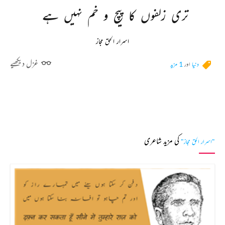
تری 
زلفوں 
کا 
پیچ 
و 
خم 
نہیں 
ہے 
اسرار الحق مجاز
غزل دیکھیے
دنیا
اور
1 مزید
کی مزید شاعری
"اسرار الحق مجاز"