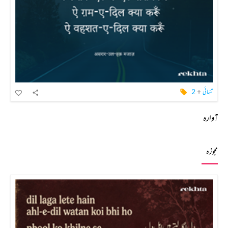
تنہائی
+
2
آوارہ
مجوزہ