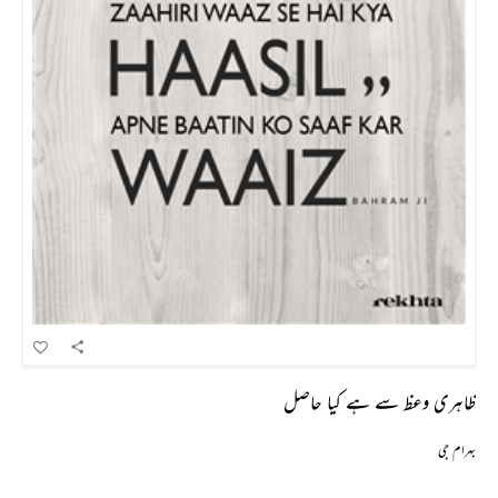
ظاہری وعظ سے ہے کیا حاصل
بہرام جی