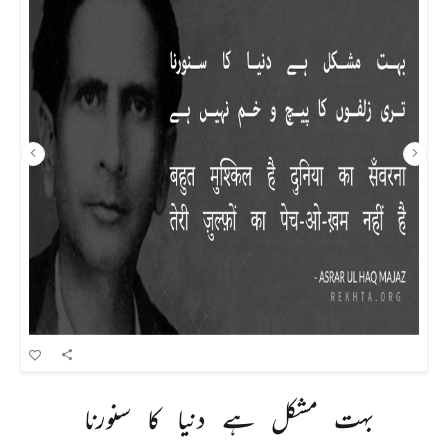
بہت 
مشکل 
ہے 
دنیا 
کا 
سنورنا 