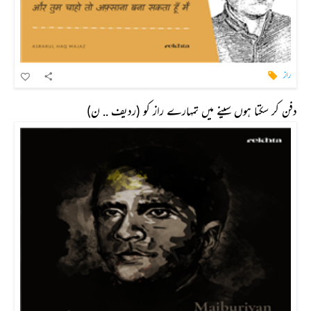
راز
دفن کر سکتا ہوں سینے میں تمہارے راز کو (ردیف .. ن)