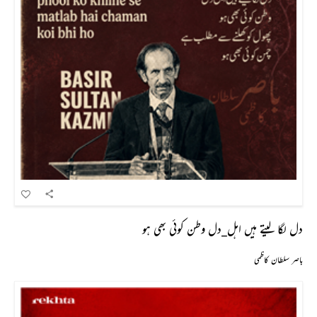
دل لگا لیتے ہیں اہل_دل وطن کوئی بھی ہو
باصر سلطان کاظمی