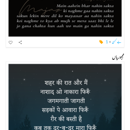
بے کسی
+
1
مجبوریاں