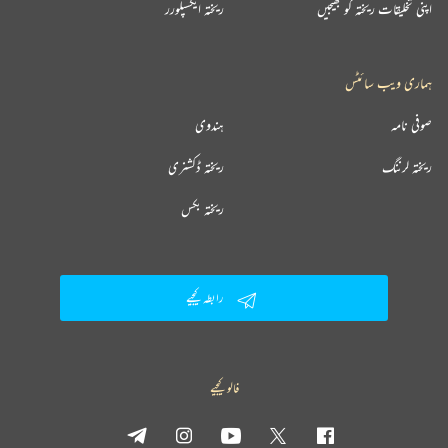
اپنی تخلیقات ریختہ کو بھیجیں
ریختہ ایکسپلورر
ہماری ویب سائٹس
صوفی نامہ
ہندوی
ریختہ لرننگ
ریختہ ڈکشنری
ریختہ بکس
رابطہ کیجیے
فالو کیجیے