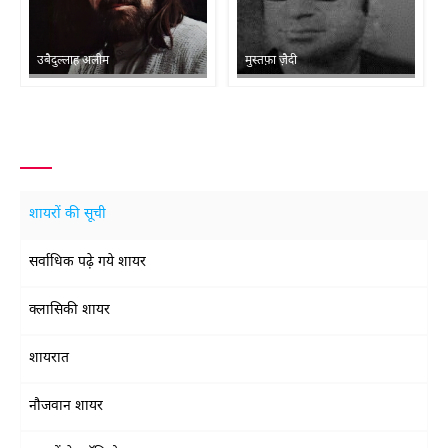
उबैदुल्लाह अलीम
मुस्तफ़ा ज़ैदी
शायरों की सूची
सर्वाधिक पढ़े गये शायर
क्लासिकी शायर
शायरात
नौजवान शायर