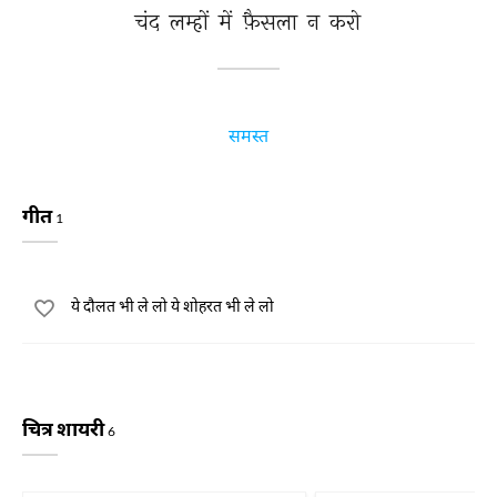
चंद 
लम्हों 
में 
फ़ैसला 
न 
करो 
समस्त
गीत
1
ये दौलत भी ले लो ये शोहरत भी ले लो
चित्र शायरी
6