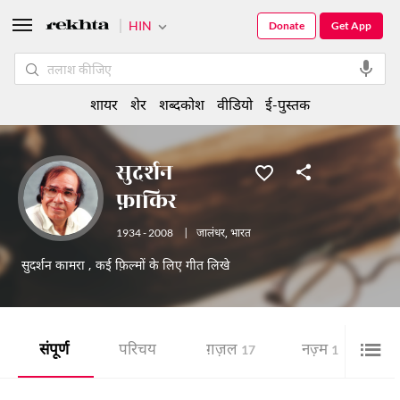
HIN
Donate
Get App
शायर
शेर
शब्दकोश
वीडियो
ई-पुस्तक
सुदर्शन
फ़ाकिर
1934 - 2008
|
जालंधर
,
भारत
सुदर्शन कामरा , कई फ़िल्मों के लिए गीत लिखे
संपूर्ण
परिचय
ग़ज़ल
नज़्म
शे
17
1