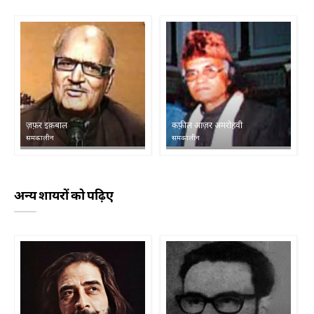
ज़फ़र इक़बाल
कफ़ील आज़र अमरोहवी
समकालीन
समकालीन
अन्य शायरों को पढ़िए