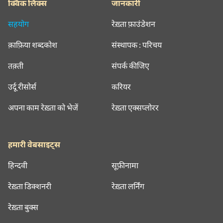
क्विक लिंक्स
जानकारी
सहयोग
रेख़्ता फ़ाउंडेशन
क़ाफ़िया शब्दकोश
संस्थापक : परिचय
तक़्ती
संपर्क कीजिए
उर्दू रीसोर्स
करियर
अपना काम रेख़्ता को भेजें
रेख़्ता एक्सप्लोरर
हमारी वेबसाइट्स
हिन्दवी
सूफ़ीनामा
रेख़्ता डिक्शनरी
रेख़्ता लर्निंग
रेख़्ता बुक्स