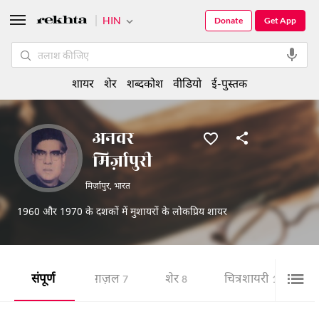
HIN
Donate
Get App
शायर
शेर
शब्दकोश
वीडियो
ई-पुस्तक
अनवर
मिर्ज़ापुरी
मिर्ज़ापुर
,
भारत
1960 और 1970 के दशकों में मुशायरों के लोकप्रिय शायर
संपूर्ण
ग़ज़ल
शेर
चित्र शायरी
7
8
1