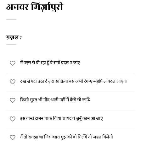
अनवर मिर्ज़ापुरी
ग़ज़ल
7
मैं नज़र से पी रहा हूँ ये समाँ बदल न जाए
रुख़ से पर्दा उठा दे ज़रा साक़िया बस अभी रंग-ए-महफ़िल बदल जाएगा
किसी सूरत भी नींद आती नहीं मैं कैसे सो जाऊँ
इस वास्ते दामन चाक किया शायद ये जुनूँ काम आ जाए
मैं तो समझा था जिस वक़्त मुझ को वो मिलेंगे तो जन्नत मिलेगी