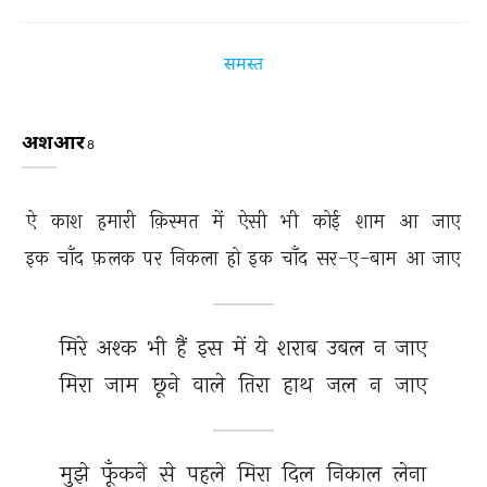
समस्त
अशआर
8
ऐ 
काश 
हमारी 
क़िस्मत 
में 
ऐसी 
भी 
कोई 
शाम 
आ 
जाए 
इक 
चाँद 
फ़लक 
पर 
निकला 
हो 
इक 
चाँद 
सर-ए-बाम 
आ 
जाए 
मिरे 
अश्क 
भी 
हैं 
इस 
में 
ये 
शराब 
उबल 
न 
जाए 
मिरा 
जाम 
छूने 
वाले 
तिरा 
हाथ 
जल 
न 
जाए 
मुझे 
फूँकने 
से 
पहले 
मिरा 
दिल 
निकाल 
लेना 