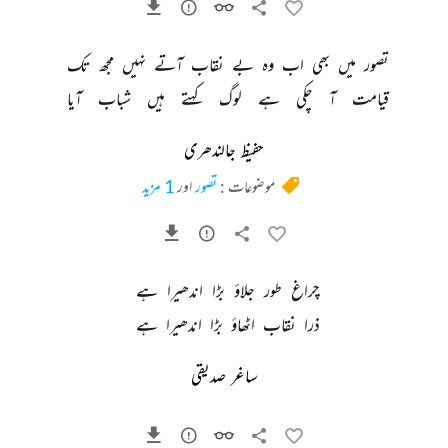
تصور 
میں 
بھی 
اب 
وہ 
بے 
نقاب 
آتے 
نہیں 
مجھ 
تک 
قیامت 
آ 
چکی 
ہے 
لوگ 
کہتے 
ہیں 
شباب 
آیا 
حفیظ جالندھری
موضوعات :
تصور
اور
1 مزید
چراغ 
طور 
جلاؤ 
بڑا 
اندھیرا 
ہے 
ذرا 
نقاب 
اٹھاؤ 
بڑا 
اندھیرا 
ہے 
ساغر صدیقی