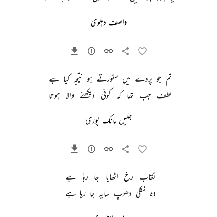
واصف دہلوی
تم 
جو 
پردے 
میں 
سنورتے 
ہو 
نتیجہ 
کیا 
ہے 
لطف 
جب 
تھا 
کہ 
کوئی 
دیکھنے 
والا 
ہوتا 
جلیل مانک پوری
نقاب 
رخ 
اٹھایا 
جا 
رہا 
ہے 
وہ 
نکلی 
دھوپ 
سایہ 
جا 
رہا 
ہے 