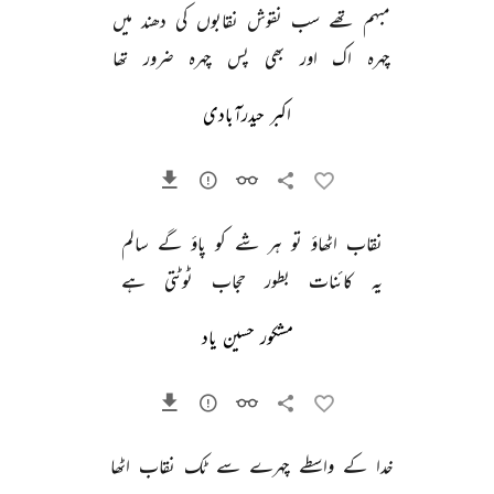
مبہم 
تھے 
سب 
نقوش 
نقابوں 
کی 
دھند 
میں 
چہرہ 
اک 
اور 
بھی 
پس 
چہرہ 
ضرور 
تھا 
اکبر حیدرآبادی
نقاب 
اٹھاؤ 
تو 
ہر 
شے 
کو 
پاؤ 
گے 
سالم 
یہ 
کائنات 
بطور 
حجاب 
ٹوٹتی 
ہے 
مشکور حسین یاد
خدا 
کے 
واسطے 
چہرے 
سے 
ٹک 
نقاب 
اٹھا 