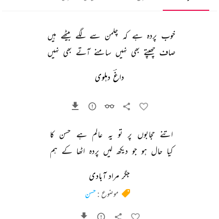
خوب 
پردہ 
ہے 
کہ 
چلمن 
سے 
لگے 
بیٹھے 
ہیں 
صاف 
چھپتے 
بھی 
نہیں 
سامنے 
آتے 
بھی 
نہیں 
داغؔ دہلوی
اتنے 
حجابوں 
پر 
تو 
یہ 
عالم 
ہے 
حسن 
کا 
کیا 
حال 
ہو 
جو 
دیکھ 
لیں 
پردہ 
اٹھا 
کے 
ہم 
جگر مراد آبادی
موضوع :
حسن