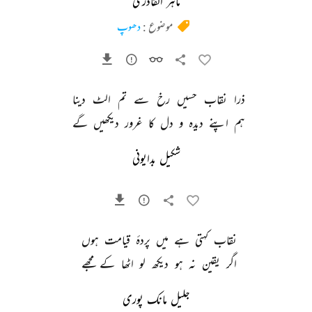
ماہر القادری
موضوع :
دھوپ
ذرا 
نقاب 
حسیں 
رخ 
سے 
تم 
الٹ 
دینا 
ہم 
اپنے 
دیدہ 
و 
دل 
کا 
غرور 
دیکھیں 
گے 
شکیل بدایونی
نقاب 
کہتی 
ہے 
میں 
پردۂ 
قیامت 
ہوں 
اگر 
یقین 
نہ 
ہو 
دیکھ 
لو 
اٹھا 
کے 
مجھے 
جلیل مانک پوری