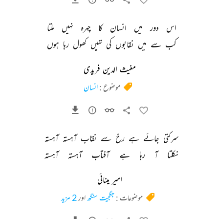
اس 
دور 
میں 
انسان 
کا 
چہرہ 
نہیں 
ملتا 
کب 
سے 
میں 
نقابوں 
کی 
تہیں 
کھول 
رہا 
ہوں 
مغیث الدین فریدی
موضوع :
انسان
سرکتی 
جائے 
ہے 
رخ 
سے 
نقاب 
آہستہ 
آہستہ 
نکلتا 
آ 
رہا 
ہے 
آفتاب 
آہستہ 
آہستہ 
امیر مینائی
موضوعات :
جگجیت سنگھ
اور
2 مزید