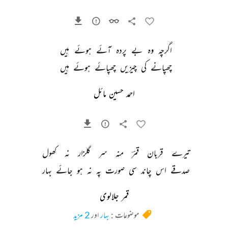
اگرچہ 
وہ 
بے 
پردہ 
آئے 
ہوئے 
ہیں 
چھپانے 
کی 
چیزیں 
چھپائے 
ہوئے 
ہیں 
احمد حسین مائل
تیرے 
قربان 
قمرؔ 
منہ 
سر 
گلزار 
نہ 
کھول 
صدقے 
اس 
چاند 
سی 
صورت 
پہ 
نہ 
ہو 
جائے 
بہار 
قمر جلالوی
موضوعات :
بہار
اور
2 مزید