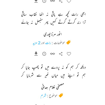
ابھی 
رات 
کچھ 
ہے 
باقی 
نہ 
اٹھا 
نقاب 
ساقی 
ترا 
رند 
گرتے 
گرتے 
کہیں 
پھر 
سنبھل 
نہ 
جائے 
انور مرزاپوری
موضوعات :
رات
اور
2 مزید
دیکھ 
کر 
ہم 
کو 
نہ 
پردے 
میں 
تو 
چھپ 
جایا 
کر 
ہم 
تو 
اپنے 
ہیں 
میاں 
غیر 
سے 
شرمایا 
کر 
مصحفی غلام ہمدانی
موضوع :
شرم