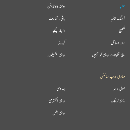
عطیہ
ریختہ فاؤنڈیشن
فرہنگ قافیہ
بانی : تعارف
تقطیع
رابطہ کیجیے
اردو وسائل
کیریئر
اپنی تخلیقات ریختہ کو بھیجیں
ریختہ ایکسپلورر
ہماری ویب سائٹس
صوفی نامہ
ہندوی
ریختہ لرننگ
ریختہ ڈکشنری
ریختہ بکس