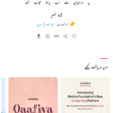
یہ 
درمیان 
سے 
اب 
پردۂ 
حجاب 
اٹھا 
شاہ نصیر
موضوعات :
خدا
اور
1 مزید
مزید دریافت کیجیے