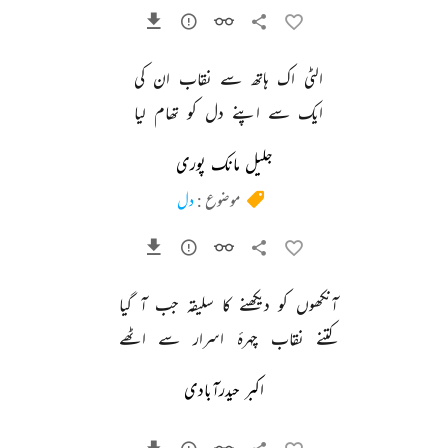
الٹی 
اک 
ہاتھ 
سے 
نقاب 
ان 
کی 
ایک 
سے 
اپنے 
دل 
کو 
تھام 
لیا 
جلیل مانک پوری
موضوع :
دل
آنکھوں 
کو 
دیکھنے 
کا 
سلیقہ 
جب 
آ 
گیا 
کتنے 
نقاب 
چہرۂ 
اسرار 
سے 
اٹھے 
اکبر حیدرآبادی