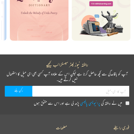
ریختہ نیوز لیٹر سبسکرائب کیجیے
آپ کو باقاعدگی سے کچھ حاصل کرنا ہے لیکن اس کے علاوہ آپ کسی بھی ای میل کا استعمال
نہیں کرتے ہیں۔
میں نے ریختہ کی
پرائیویسی پالیسی
پڑھ لی ہے اور اس سے متفق ہوں
فوری رابطے
معلومات