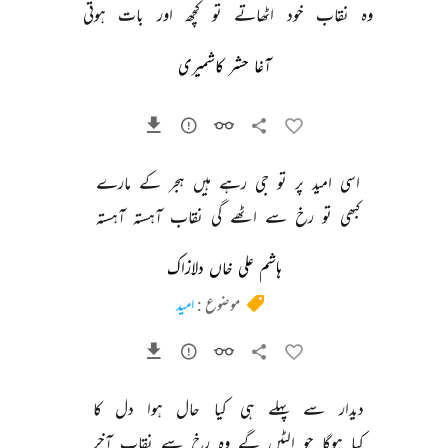
وہ 
نقاب 
خود 
اٹھاتے 
تو 
کچھ 
اور 
بات 
ہوتی 
آغا حشر کاشمیری
اسی 
امید 
پر 
تو 
جی 
رہے 
ہیں 
ہجر 
کے 
مارے 
کبھی 
تو 
رخ 
سے 
اٹھے 
گی 
نقاب 
آہستہ 
آہستہ 
ہاشم علی خاں دلازاک
موضوع :
امید
دیدار 
سے 
پہلے 
ہی 
کیا 
حال 
ہوا 
دل 
کا 
کیا 
ہوگا 
جو 
الٹیں 
گے 
وہ 
رخ 
سے 
نقاب 
آخر 