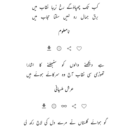
کب 
تک 
چھپاؤگے 
رخ 
زیبا 
نقاب 
میں 
برق 
جمال 
رہ 
نہیں 
سکتا 
حجاب 
میں 
نامعلوم
ہے 
دیکھنے 
والوں 
کو 
سنبھلنے 
کا 
اشارا 
تھوڑی 
سی 
نقاب 
آج 
وہ 
سرکائے 
ہوئے 
ہیں 
عرش ملسیانی
گو 
ہوائے 
گلستاں 
نے 
مرے 
دل 
کی 
لاج 
رکھ 
لی 