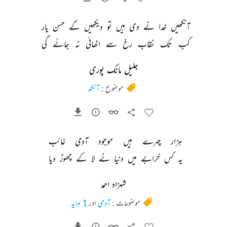
آنکھیں 
خدا 
نے 
دی 
ہیں 
تو 
دیکھیں 
گے 
حسن 
یار 
کب 
تک 
نقاب 
رخ 
سے 
اٹھائی 
نہ 
جائے 
گی 
جلیل مانک پوری
موضوع :
آنکھ
ہزار 
چہرے 
ہیں 
موجود 
آدمی 
غائب 
یہ 
کس 
خرابے 
میں 
دنیا 
نے 
لا 
کے 
چھوڑ 
دیا 
شہزاد احمد
موضوعات :
آدمی
اور
1 مزید