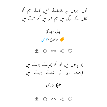
خول 
چہروں 
پہ 
چڑھانے 
نہیں 
آتے 
ہم 
کو 
گاؤں 
کے 
لوگ 
ہیں 
ہم 
شہر 
میں 
کم 
آتے 
ہیں 
بیدل حیدری
موضوع :
گاؤں
جو 
پردوں 
میں 
خود 
کو 
چھپائے 
ہوئے 
ہیں 
قیامت 
وہی 
تو 
اٹھائے 
ہوئے 
ہیں 
حفیظ بنارسی