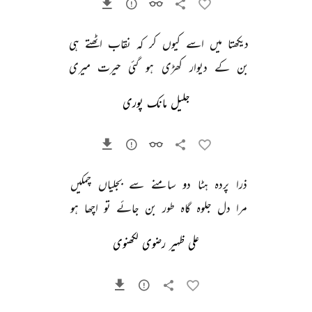
دیکھتا 
میں 
اسے 
کیوں 
کر 
کہ 
نقاب 
اٹھتے 
ہی 
بن 
کے 
دیوار 
کھڑی 
ہو 
گئی 
حیرت 
میری 
جلیل مانک پوری
ذرا 
پردہ 
ہٹا 
دو 
سامنے 
سے 
بجلیاں 
چمکیں 
مرا 
دل 
جلوہ 
گاہ 
طور 
بن 
جائے 
تو 
اچھا 
ہو 
علی ظہیر رضوی لکھنوی