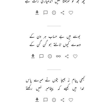
کچھ 
مجھ 
کو 
سوجھتا 
نہیں 
اندھیاری 
رات 
ہے 
بوسے 
ہیں 
بے 
حساب 
ہر 
دن 
کے 
وعدے 
کیوں 
ٹالتے 
ہو 
گن 
گن 
کے 
کبھی 
پیام 
نہ 
بھیجا 
بتوں 
نے 
میرے 
پاس 
خدا 
ہیں 
کیسے 
کہ 
پیغامبر 
نہیں 
رکھتے 