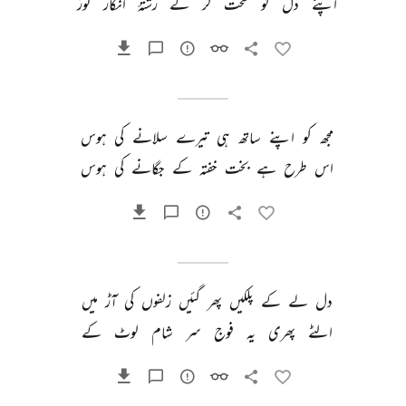
اپنے 
دل 
کو 
سخت 
کر 
کے 
رشتۂ 
انکار 
توڑ 
مجھ 
کو 
اپنے 
ساتھ 
ہی 
تیرے 
سلانے 
کی 
ہوس 
اس 
طرح 
ہے 
بخت 
خفتہ 
کے 
جگانے 
کی 
ہوس 
دل 
لے 
کے 
پلکیں 
پھر 
گئیں 
زلفوں 
کی 
آڑ 
میں 
الٹے 
پھری 
یہ 
فوج 
سر 
شام 
لوٹ 
کے 