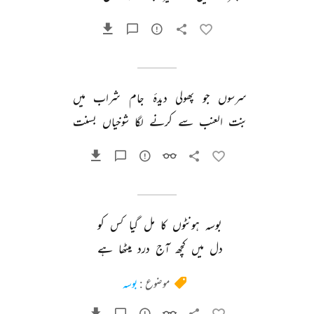
سرسوں 
جو 
پھولی 
دیدۂ 
جام 
شراب 
میں 
بنت 
العنب 
سے 
کرنے 
لگا 
شوخیاں 
بسنت 
بوسہ 
ہونٹوں 
کا 
مل 
گیا 
کس 
کو 
دل 
میں 
کچھ 
آج 
درد 
میٹھا 
ہے 
موضوع :
بوسہ