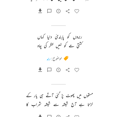
رندوں 
کو 
پابندیٔ 
دنیا 
کہاں 
کشتیٔ 
مے 
کو 
نہیں 
لنگر 
کی 
چاہ 
موضوع:
رند
مستوں 
میں 
پھوٹ 
پڑ 
گئی 
آتے 
ہی 
یار 
کے 
لڑتا 
ہے 
آج 
شیشہ 
سے 
شیشہ 
شراب 
کا 