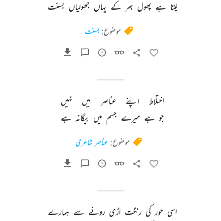
لیتا 
ہے 
پھول 
بھر 
کے 
یہاں 
جھولیاں 
بسنت 
موضوع:
بسنت
اختلاط 
اپنے 
عناصر 
میں 
نہیں 
جو 
ہے 
میرے 
جسم 
میں 
بیگانہ 
ہے 
موضوع:
عناصر شاعری
اسی 
حور 
کی 
رنگت 
اڑی 
رونے 
سے 
ہمارے 