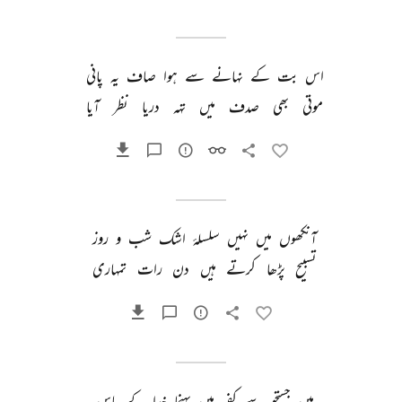
اس 
بت 
کے 
نہانے 
سے 
ہوا 
صاف 
یہ 
پانی 
موتی 
بھی 
صدف 
میں 
تہہ 
دریا 
نظر 
آیا 
آنکھوں 
میں 
نہیں 
سلسلۂ 
اشک 
شب 
و 
روز 
تسبیح 
پڑھا 
کرتے 
ہیں 
دن 
رات 
تمہاری 
میں 
جستجو 
سے 
کفر 
میں 
پہنچا 
خدا 
کے 
پاس 