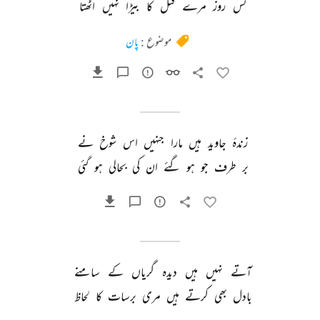
کس 
روز 
مرے 
قتل 
کا 
بیڑا 
نہیں 
اٹھتا 
موضوع :
پان
زندۂ 
جاوید 
ہیں 
مارا 
جنہیں 
اس 
شوخ 
نے 
بر 
طرف 
جو 
ہو 
گئے 
ان 
کی 
بحالی 
ہو 
گئی 
آتے 
نہیں 
ہیں 
دیدہ 
گریاں 
کے 
سامنے 
بادل 
بھی 
کرتے 
ہیں 
مری 
برسات 
کا 
لحاظ 