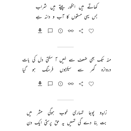
کھاتے 
ہیں 
انگور 
پیتے 
ہیں 
شراب 
بس 
یہی 
مستوں 
کا 
آب 
و 
دانہ 
ہے 
منہ 
تک 
بھی 
ضعف 
سے 
نہیں 
آ 
سکتی 
دل 
کی 
بات 
دروازہ 
گھر 
سے 
سیکڑوں 
فرسنگ 
ہو 
گیا 
زاہدو 
پوجا 
تمہاری 
خوب 
ہوگی 
حشر 
میں 
بت 
بنا 
دے 
گی 
تمہیں 
یہ 
حق 
پرستی 
ایک 
دن 