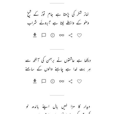
نماز 
شکر 
کی 
پڑھتا 
ہے 
جام 
توڑ 
کے 
شیخ 
وضو 
کے 
واسطے 
لیتا 
ہے 
آبروئے 
شراب 
دیکھا 
ہے 
عاشقوں 
نے 
برہمن 
کی 
آنکھ 
سے 
ہر 
بت 
خدا 
ہے 
چاہنے 
والوں 
کے 
سامنے 
دیدار 
کا 
مزا 
نہیں 
بال 
اپنے 
باندھ 
لو 