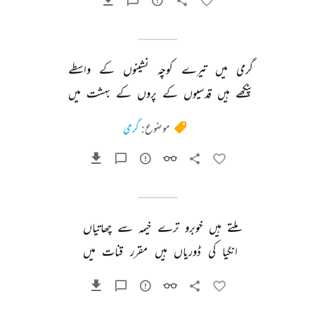
گرمی 
میں 
تیرے 
کوچہ 
نشینوں 
کے 
واسطے 
پنکھے 
ہیں 
قدسیوں 
کے 
پروں 
کے 
بہشت 
میں 
موضوع:
گرمی
ملتے 
ہیں 
خوبرو 
ترے 
خیمہ 
سے 
چھاتیاں 
انگیا 
کی 
ڈوریاں 
ہیں 
مقرر 
قنات 
میں 