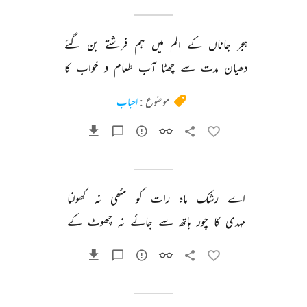
ہجر 
جاناں 
کے 
الم 
میں 
ہم 
فرشتے 
بن 
گئے 
دھیان 
مدت 
سے 
چھٹا 
آب 
طعام 
و 
خواب 
کا 
موضوع :
احباب
اے 
رشک 
ماہ 
رات 
کو 
مٹھی 
نہ 
کھولنا 
مہدی 
کا 
چور 
ہاتھ 
سے 
جائے 
نہ 
چھوٹ 
کے 