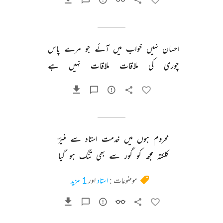
احسان 
نہیں 
خواب 
میں 
آئے 
جو 
مرے 
پاس 
چوری 
کی 
ملاقات 
ملاقات 
نہیں 
ہے 
محروم 
ہوں 
میں 
خدمت 
استاد 
سے 
منیرؔ 
کلکتہ 
مجھ 
کو 
گور 
سے 
بھی 
تنگ 
ہو 
گیا 
موضوعات :
استاد
اور
1 مزید