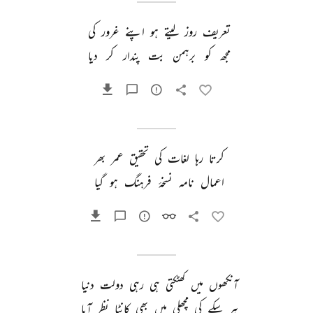
تعریف 
روز 
لیتے 
ہو 
اپنے 
غرور 
کی 
مجھ 
کو 
برہمن 
بت 
پندار 
کر 
دیا 
کرتا 
رہا 
لغات 
کی 
تحقیق 
عمر 
بھر 
اعمال 
نامہ 
نسخۂ 
فرہنگ 
ہو 
گیا 
آنکھوں 
میں 
کھٹکتی 
ہی 
رہی 
دولت 
دنیا 
ہر 
سکے 
کی 
مچھلی 
میں 
بھی 
کانٹا 
نظر 
آیا 