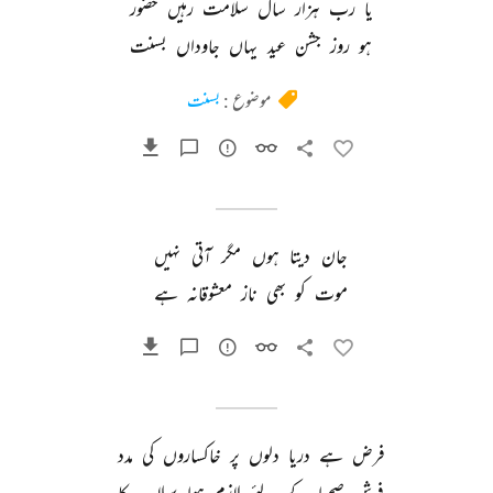
یا 
رب 
ہزار 
سال 
سلامت 
رہیں 
حضور 
ہو 
روز 
جشن 
عید 
یہاں 
جاوداں 
بسنت 
موضوع :
بسنت
جان 
دیتا 
ہوں 
مگر 
آتی 
نہیں 
موت 
کو 
بھی 
ناز 
معشوقانہ 
ہے 
فرض 
ہے 
دریا 
دلوں 
پر 
خاکساروں 
کی 
مدد 
فرش 
صحرا 
کے 
لئے 
لازم 
ہوا 
سیلاب 
کا 