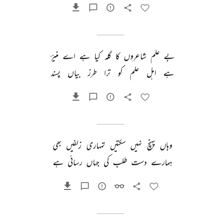
بے 
علم 
شاعروں 
کا 
گلہ 
کیا 
ہے 
اے 
منیرؔ 
ہے 
اہل 
علم 
کو 
ترا 
طرز 
بیاں 
پسند 
وہاں 
پہنچ 
نہیں 
سکتیں 
تمہاری 
زلفیں 
بھی 
ہمارے 
دست 
طلب 
کی 
جہاں 
رسائی 
ہے 