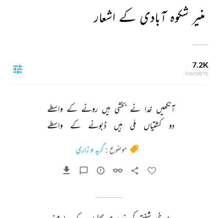
منیر شکوہ آبادی کے اشعار
7.2K
FAVORITE
آنکھیں 
خدا 
نے 
بخشی 
ہیں 
رونے 
کے 
واسطے 
دو 
کشتیاں 
ملی 
ہیں 
ڈبونے 
کے 
واسطے 
موضوع :
گریہ و زاری