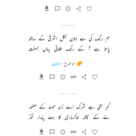
ہم 
رنگ 
کی 
ہے 
دون 
نکل 
اشرفی 
کے 
ساتھ 
پاتا 
ہے 
آ 
کے 
رنگ 
طلائی 
یہاں 
بسنت 
موضوع :
بسنت
کبر 
بھی 
ہے 
شرک 
اے 
زاہد 
موحد 
کے 
حضور 
لے 
کے 
تیشہ 
خاکساری 
کا 
بت 
پندار 
توڑ 