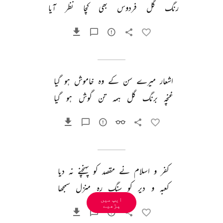
رنگ 
گل 
فردوس 
بھی 
کچا 
نظر 
آیا 
اشعار 
میرے 
سن 
کے 
وہ 
خاموش 
ہو 
گیا 
غنچہ 
برنگ 
گل 
ہمہ 
تن 
گوش 
ہو 
گیا 
کفر 
و 
اسلام 
نے 
مقصد 
کو 
پہنچنے 
نہ 
دیا 
کعبہ 
و 
دیر 
کو 
سنگ 
رہ 
منزل 
سمجھا 
ایپ میں
پڑھیے