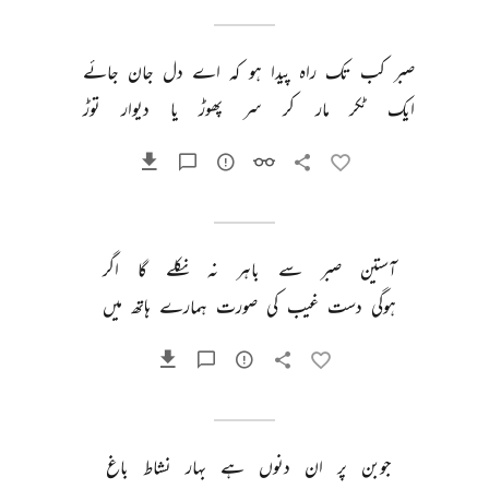
صبر 
کب 
تک 
راہ 
پیدا 
ہو 
کہ 
اے 
دل 
جان 
جائے 
ایک 
ٹکر 
مار 
کر 
سر 
پھوڑ 
یا 
دیوار 
توڑ 
آستین 
صبر 
سے 
باہر 
نہ 
نکلے 
گا 
اگر 
ہوگی 
دست 
غیب 
کی 
صورت 
ہمارے 
ہاتھ 
میں 
جوبن 
پر 
ان 
دنوں 
ہے 
بہار 
نشاط 
باغ 