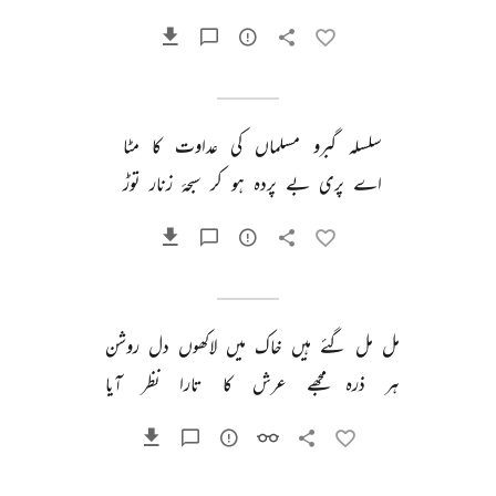
سلسلہ 
گبرو 
مسلماں 
کی 
عداوت 
کا 
مٹا 
اے 
پری 
بے 
پردہ 
ہو 
کر 
سبحۂ 
زنار 
توڑ 
مل 
مل 
گئے 
ہیں 
خاک 
میں 
لاکھوں 
دل 
روشن 
ہر 
ذرہ 
مجھے 
عرش 
کا 
تارا 
نظر 
آیا 