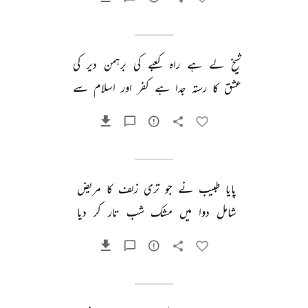
شیخ 
لے 
ہے 
راہ 
کعبے 
کی 
برہمن 
دیر 
کی 
عشق 
کا 
رستہ 
جدا 
ہے 
کفر 
اور 
اسلام 
سے 
پایا 
طبیب 
نے 
جو 
تری 
زلف 
کا 
مریض 
شامل 
دوا 
میں 
مشک 
شب 
تار 
کر 
دیا 