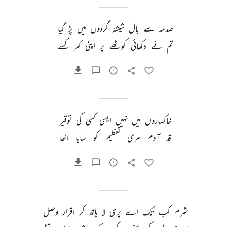
صدمہ 
سے 
بال 
شیشۂ 
گردوں 
میں 
پڑ 
گیا 
تم 
نے 
دکھائی 
کوٹھے 
پر 
اپنی 
کمر 
کسے 
خاکساروں 
میں 
نہیں 
ایسی 
کسی 
کی 
توقیر 
قد 
آدم 
مری 
تعظیم 
کو 
سایا 
اٹھا 
شرم 
کب 
تک 
اے 
پری 
لا 
ہاتھ 
کر 
اقرار 
وصل 