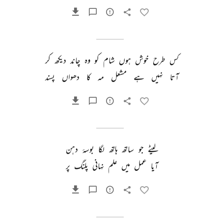
کس 
طرح 
خوش 
ہوں 
شام 
کو 
وہ 
چاند 
دیکھ 
کر 
آتا 
نہیں 
ہے 
مشعل 
مہ 
کا 
دھواں 
پسند 
لیٹے 
جو 
ساتھ 
ہاتھ 
لگا 
بوسۂ 
دہن 
آیا 
عمل 
میں 
علم 
نہانی 
پلنگ 
پر 