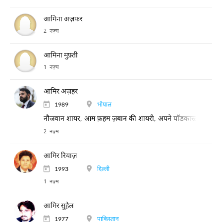
आमिना अज़फर
2 नज़्म
आमिना मुफ़्ती
1 नज़्म
आमिर अज़हर
1989
भोपाल
नौजवान शायर, आम फ़हम ज़बान की शायरी, अपने पाॅडकास्ट चैनल "उर्
2 नज़्म
आमिर रियाज़
1993
दिल्ली
1 नज़्म
आमिर सुहैल
1977
पाकिस्तान