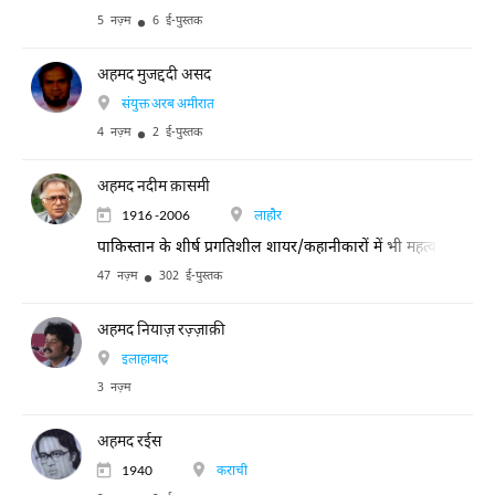
5 नज़्म
6 ई-पुस्तक
अहमद मुजद्ददी असद
संयुक्त अरब अमीरात
4 नज़्म
2 ई-पुस्तक
अहमद नदीम क़ासमी
1916 -2006
लाहौर
पाकिस्तान के शीर्ष प्रगतिशील शायर/कहानीकारों में भी महत्वपूर्ण स
47 नज़्म
302 ई-पुस्तक
अहमद नियाज़ रज़्ज़ाक़ी
इलाहाबाद
3 नज़्म
अहमद रईस
1940
कराची