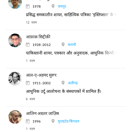
1978
जयपुर
प्रसिद्ध समकालीन शायर, साहित्यिक पत्रिका ‘इस्तिफ्सार’ के सम्पादक
12 नज़्म
आफ़ाक़ सिद्दीक़ी
1928 -2012
कराची
पाकिस्तानी शायर, पत्रकार और अनुवादक. आधुनिक सिन्धी साहित्य के अ
1 नज़्म
आल-ए-अहमद सुरूर
1911 -2002
अलीगढ़
आधुनिक उर्दू आलोचना के संस्थापकों में शामिल हैं।
6 नज़्म
आलिम अख़्तर जाज़िब
1996
यूनाइटेड किंगडम
1 नज़्म