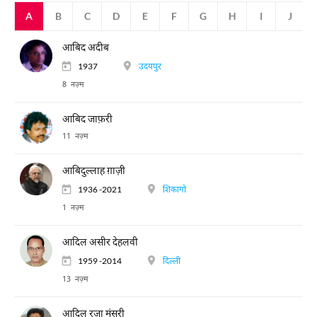
A
B
C
D
E
F
G
H
I
J
आबिद अदीब
1937
उदयपुर
8 नज़्म
आबिद जाफ़री
11 नज़्म
आबिदुल्लाह ग़ाज़ी
1936 -2021
शिकागो
1 नज़्म
आदिल असीर देहलवी
1959 -2014
दिल्ली
13 नज़्म
आदिल रज़ा मंसूरी