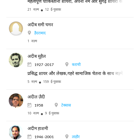
महत्वपूर्ण पाकिस्तानी शायरा, अपनी नर्म और सुगढ़ शायरी के लिए विख्
21 नज़्म
12 ई-पुस्तक
अदीब समी चमन
हैदराबाद
1 नज़्म
अदीब सुहैल
1927 -2017
कराची
प्रसिद्ध शायर और लेखक,गहरे सामाजिक चेतना के साथ नज़्में और ग़ज़लें क
5 नज़्म
159 ई-पुस्तक
अदील ज़ैदी
1958
टेक्सास
10 नज़्म
9 ई-पुस्तक
अदीम हाशमी
1946 -2001
लाहौर