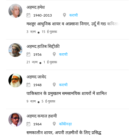
अहमद हमेश
1940 -2013
कराची
मशहूर आधुनिक शायर व अफ़्साना निगार, उर्दू में गद्य कविताओं के प्रथम 
3 नज़्म
15 ई-पुस्तक
अहमद हातिब सिद्दीक़ी
1956
कराची
21 नज़्म
1 ई-पुस्तक
अहमद जावेद
1948
कराची
पाकिस्तान के प्रमुखतम समसामयिक शायरों में शामिल
9 नज़्म
5 ई-पुस्तक
अहमद कमाल हशमी
1964
काँकीनड़ा
समकालीन शायर, अपनी तज़मीनों के लिए प्रसिद्ध