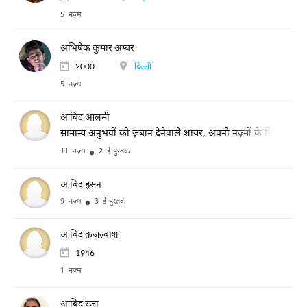
5 नज़्म
अभिषेक कुमार अम्बर
2000
दिल्ली
5 नज़्म
आबिद आलमी
सामान्य अनुभवों को ज़बान देनेवाले शायर, अपनी नज़्मों के लिए प्रसिद्ध
11 नज़्म
2 ई-पुस्तक
आबिद हसन
9 नज़्म
3 ई-पुस्तक
आबिद क़ज़ल्बाश
1946
1 नज़्म
आबिद रज़ा