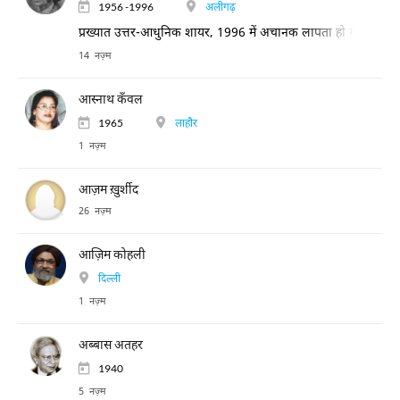
1956 -1996
अलीगढ़
प्रख्यात उत्तर-आधुनिक शायर, 1996 में अचानक लापता हो गए।
14 नज़्म
आस्नाथ कँवल
1965
लाहौर
1 नज़्म
आज़म ख़ुर्शीद
26 नज़्म
आज़िम कोहली
दिल्ली
1 नज़्म
अब्बास अतहर
1940
5 नज़्म