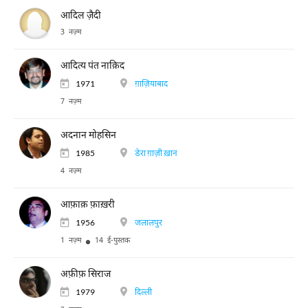
आदिल ज़ैदी
3 नज़्म
आदित्य पंत नाक़िद
1971
ग़ाज़ियाबाद
7 नज़्म
अदनान मोहसिन
1985
डेरा ग़ाज़ी ख़ान
4 नज़्म
आफ़ाक़ फ़ाख़री
1956
जलालपुर
1 नज़्म
14 ई-पुस्तक
अफ़ीफ़ सिराज
1979
दिल्ली