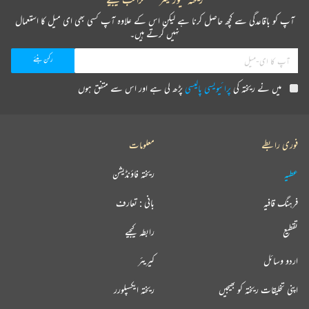
آپ کو باقاعدگی سے کچھ حاصل کرنا ہے لیکن اس کے علاوہ آپ کسی بھی ای میل کا استعمال
نہیں کرتے ہیں۔
میں نے ریختہ کی
پرائیویسی پالیسی
پڑھ لی ہے اور اس سے متفق ہوں
فوری رابطے
معلومات
عطیہ
ریختہ فاؤنڈیشن
فرہنگ قافیہ
بانی : تعارف
تقطیع
رابطہ کیجیے
اردو وسائل
کیریئر
اپنی تخلیقات ریختہ کو بھیجیں
ریختہ ایکسپلورر