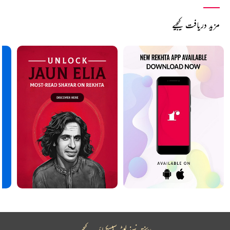
مزید دریافت کیجیے
ریختہ نیوز لیٹر سبسکرائب کیجیے