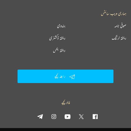
ہماری ویب سائٹس
صوفی نامہ
ہندوی
ریختہ لرننگ
ریختہ ڈکشنری
ریختہ بکس
رابطہ کیجیے
فالو کیجیے