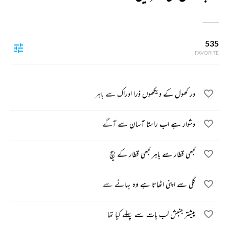
535
FAVORITE
در کھول کے دیکھوں ذرا ادراک سے باہر
دشوار ہے اب راستا آسان سے آگے
کبھی قطار سے باہر کبھی قطار کے بیچ
گلی سے اپنی اٹھاتا ہے وہ بہانے سے
پیشتر جنبش لب بات سے پہلے کیا تھا