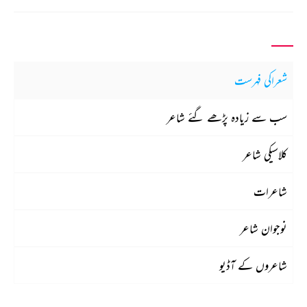
شعراکی فہرست
سب سے زیادہ پڑھے گئے شاعر
کلاسیکی شاعر
شاعرات
نوجوان شاعر
شاعروں کے آڈیو