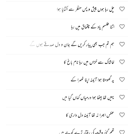
چل رہا ہوں پیش و پس منظر سے اکتایا ہوا
اتنا طلسم یاد کے چقماق میں رہا
ہم تم جب بھی پیار کریں گے جان و دل صدقے ہوں گے
خاشاک سے خزاں میں رہا نام باغ کا
یہ گھومتا ہوا آئینہ اپنا ٹھہرا کے
یہیں تھا بیٹھا ہوا درمیاں کہاں گیا میں
عکس ابھرا نہ تھا آئینۂ دل داری کا
تھم گئی وقت کی رفتار ترے کوچے میں