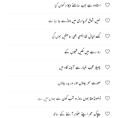
استادہ ہے جب سامنے دیوار کہوں کیا
نہیں شوق خریداری میں دوڑے جا رہا ہے
کسے خیال تھا ایسی بھی ساعتیں ہوں گی
رہ رہے ہیں مکیں شبوں کے
پھیلا عجب غبار ہے آئینہ گاہ میں
صورت سحر جاؤں اور در بدر جاؤں
ڈھونڈھتا ہوں روز و شب کون سے جہاں میں ہے
پیچاک عمر اپنے سنوار آئنے کے ساتھ