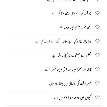
جو قصہ گو نے سنایا وہی سنا گیا ہے
اسی جنت جہنم میں مروں گا
ذرا بتلا زماں کیا ہے مکاں کے اس طرف کیا ہے
محمل ہے مطلوب نہ لیلیٰ مانگتا ہے
قافلہ اترا صحرا میں اور پیش وہی منظر آئے
منظر وقت کی یکسانی میں بیٹھا ہوا ہوں
گلیوں میں بھٹکنا رہ آلام میں رہنا