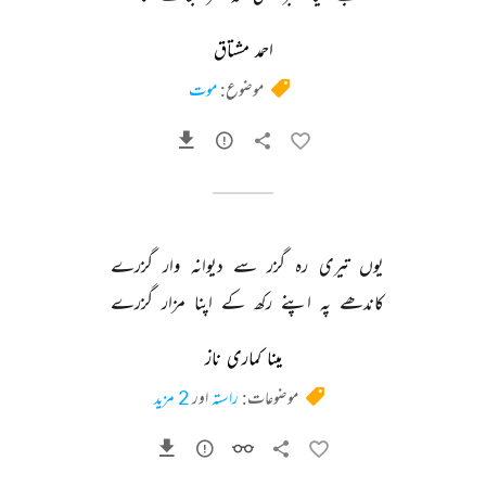
احمد مشتاق
موضوع:
موت
یوں 
تیری 
رہ 
گزر 
سے 
دیوانہ 
وار 
گزرے 
کاندھے 
پہ 
اپنے 
رکھ 
کے 
اپنا 
مزار 
گزرے 
مینا کماری ناز
موضوعات:
راستہ
اور
2 مزید