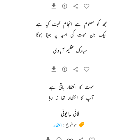
مجھ 
کو 
معلوم 
ہے 
انجام 
محبت 
کیا 
ہے 
ایک 
دن 
موت 
کی 
امید 
پہ 
جینا 
ہوگا 
مبارک عظیم آبادی
موت 
کا 
انتظار 
باقی 
ہے 
آپ 
کا 
انتظار 
تھا 
نہ 
رہا 
فانی بدایونی
موضوع :
انتظار