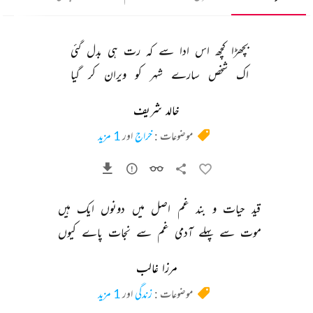
بچھڑا 
کچھ 
اس 
ادا 
سے 
کہ 
رت 
ہی 
بدل 
گئی 
اک 
شخص 
سارے 
شہر 
کو 
ویران 
کر 
گیا 
خالد شریف
موضوعات :
خراج
اور
1 مزید
قید 
حیات 
و 
بند 
غم 
اصل 
میں 
دونوں 
ایک 
ہیں 
موت 
سے 
پہلے 
آدمی 
غم 
سے 
نجات 
پاے 
کیوں 
مرزا غالب
موضوعات :
زندگی
اور
1 مزید