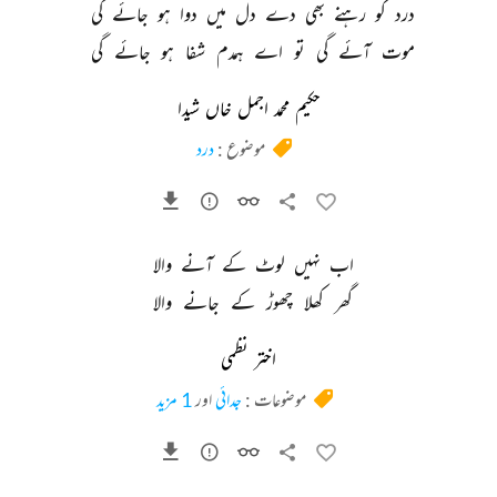
درد 
کو 
رہنے 
بھی 
دے 
دل 
میں 
دوا 
ہو 
جائے 
گی 
موت 
آئے 
گی 
تو 
اے 
ہمدم 
شفا 
ہو 
جائے 
گی 
حکیم محمد اجمل خاں شیدا
موضوع :
درد
اب 
نہیں 
لوٹ 
کے 
آنے 
والا 
گھر 
کھلا 
چھوڑ 
کے 
جانے 
والا 
اختر نظمی
موضوعات :
جدائی
اور
1 مزید