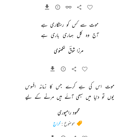
موت 
سے 
کس 
کو 
رستگاری 
ہے 
آج 
وہ 
کل 
ہماری 
باری 
ہے 
مرزا شوقؔ لکھنوی
موت 
اس 
کی 
ہے 
کرے 
جس 
کا 
زمانہ 
افسوس 
یوں 
تو 
دنیا 
میں 
سبھی 
آئے 
ہیں 
مرنے 
کے 
لیے 
محمود رامپوری
موضوع :
خراج