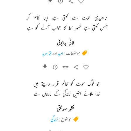
ناامیدی 
موت 
سے 
کہتی 
ہے 
اپنا 
کام 
کر 
آس 
کہتی 
ہے 
ٹھہر 
خط 
کا 
جواب 
آنے 
کو 
ہے 
فانی بدایونی
موضوعات :
امید
اور
2 مزید
جو 
لوگ 
موت 
کو 
ظالم 
قرار 
دیتے 
ہیں 
خدا 
ملائے 
انہیں 
زندگی 
کے 
ماروں 
سے 
نظیر صدیقی
موضوع :
زندگی