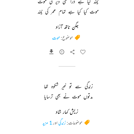
نیند 
کیا 
ہے 
ذرا 
سی 
دیر 
کی 
موت 
موت 
کیا 
کیا 
ہے 
تمام 
عمر 
کی 
نیند 
جگن ناتھ آزاد
موضوع:
موت
زندگی 
سے 
تو 
خیر 
شکوہ 
تھا 
مدتوں 
موت 
نے 
بھی 
ترسایا 
نریش کمار شاد
موضوعات:
زندگی
اور
1 مزید