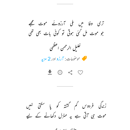
تری 
وفا 
میں 
ملی 
آرزوئے 
موت 
مجھے 
جو 
موت 
مل 
گئی 
ہوتی 
تو 
کوئی 
بات 
بھی 
تھی 
خلیل الرحمن اعظمی
موضوعات:
آرزو
اور
2 مزید
زندگی 
فردوس 
گم 
گشتہ 
کو 
پا 
سکتی 
نہیں 
موت 
ہی 
آتی 
ہے 
یہ 
منزل 
دکھانے 
کے 
لیے 