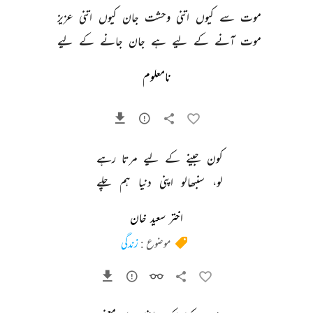
موت 
سے 
کیوں 
اتنی 
وحشت 
جان 
کیوں 
اتنی 
عزیز 
موت 
آنے 
کے 
لیے 
ہے 
جان 
جانے 
کے 
لیے 
نامعلوم
کون 
جینے 
کے 
لیے 
مرتا 
رہے 
لو، 
سنبھالو 
اپنی 
دنیا 
ہم 
چلے 
اختر سعید خان
موضوع :
زندگی