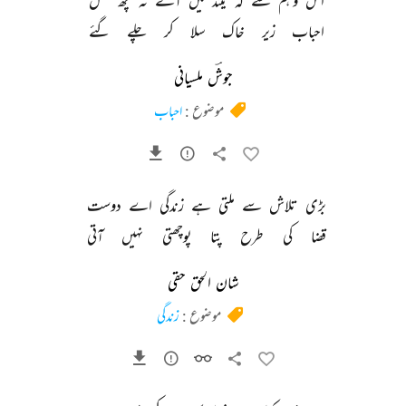
اس 
وہم 
سے 
کہ 
نیند 
میں 
آئے 
نہ 
کچھ 
خلل 
احباب 
زیر 
خاک 
سلا 
کر 
چلے 
گئے 
جوشؔ ملسیانی
موضوع :
احباب
بڑی 
تلاش 
سے 
ملتی 
ہے 
زندگی 
اے 
دوست 
قضا 
کی 
طرح 
پتا 
پوچھتی 
نہیں 
آتی 
شان الحق حقی
موضوع :
زندگی