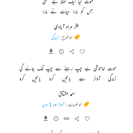
موت 
کیا 
ایک 
لفظ 
بے 
معنی 
جس 
کو 
مارا 
حیات 
نے 
مارا 
جگر مراد آبادی
موضوع :
زندگی
موت 
خاموشی 
ہے 
چپ 
رہنے 
سے 
چپ 
لگ 
جائے 
گی 
زندگی 
آواز 
ہے 
باتیں 
کرو 
باتیں 
کرو 
احمد مشتاق
موضوعات :
آواز
اور
1 مزید