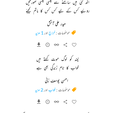
اٹھ 
گئی 
ہیں 
سامنے 
سے 
کیسی 
کیسی 
صورتیں 
روئیے 
کس 
کے 
لیے 
کس 
کس 
کا 
ماتم 
کیجئے 
حیدر علی آتش
موضوعات :
خراج
اور
1 مزید
نیند 
کو 
لوگ 
موت 
کہتے 
ہیں 
خواب 
کا 
نام 
زندگی 
بھی 
ہے 
احسن یوسف زئی
موضوعات :
خواب
اور
2 مزید