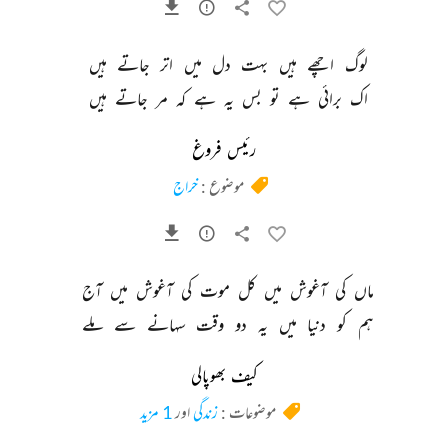
لوگ 
اچھے 
ہیں 
بہت 
دل 
میں 
اتر 
جاتے 
ہیں 
اک 
برائی 
ہے 
تو 
بس 
یہ 
ہے 
کہ 
مر 
جاتے 
ہیں 
رئیس فروغ
موضوع :
خراج
ماں 
کی 
آغوش 
میں 
کل 
موت 
کی 
آغوش 
میں 
آج 
ہم 
کو 
دنیا 
میں 
یہ 
دو 
وقت 
سہانے 
سے 
ملے 
کیف بھوپالی
موضوعات :
زندگی
اور
1 مزید