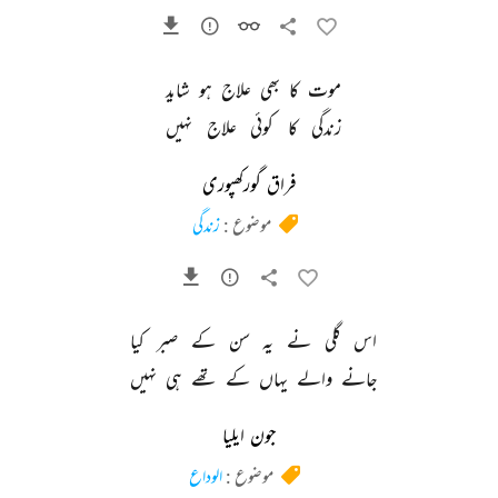
موت 
کا 
بھی 
علاج 
ہو 
شاید 
زندگی 
کا 
کوئی 
علاج 
نہیں 
فراق گورکھپوری
موضوع :
زندگی
اس 
گلی 
نے 
یہ 
سن 
کے 
صبر 
کیا 
جانے 
والے 
یہاں 
کے 
تھے 
ہی 
نہیں 
جون ایلیا
موضوع :
الوداع