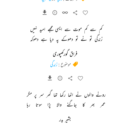
کم 
سے 
کم 
موت 
سے 
ایسی 
مجھے 
امید 
نہیں 
زندگی 
تو 
نے 
تو 
دھوکے 
پہ 
دیا 
ہے 
دھوکہ 
فراق گورکھپوری
موضوع :
زندگی
رونے 
والوں 
نے 
اٹھا 
رکھا 
تھا 
گھر 
سر 
پر 
مگر 
عمر 
بھر 
کا 
جاگنے 
والا 
پڑا 
سوتا 
رہا 
بشیر بدر