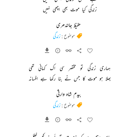
زندگی 
کیا 
موت 
بھی 
اچھی 
نہیں 
حفیظ جالندھری
موضوع :
زندگی
ہماری 
زندگی 
تو 
مختصر 
سی 
اک 
کہانی 
تھی 
بھلا 
ہو 
موت 
کا 
جس 
نے 
بنا 
رکھا 
ہے 
افسانہ 
بیدم شاہ وارثی
موضوع :
زندگی