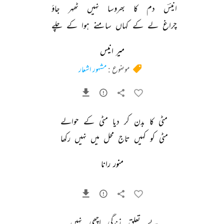
انیسؔ 
دم 
کا 
بھروسا 
نہیں 
ٹھہر 
جاؤ 
چراغ 
لے 
کے 
کہاں 
سامنے 
ہوا 
کے 
چلے 
میر انیس
موضوع :
مشہور اشعار
مٹی 
کا 
بدن 
کر 
دیا 
مٹی 
کے 
حوالے 
مٹی 
کو 
کہیں 
تاج 
محل 
میں 
نہیں 
رکھا 
منور رانا
بے 
تعلق 
زندگی 
اچھی 
نہیں 