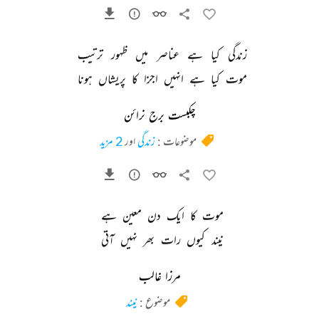
زندگی 
کیا 
ہے 
عناصر 
میں 
ظہور 
ترتیب 
موت 
کیا 
ہے 
انہیں 
اجزا 
کا 
پریشاں 
ہونا 
چکبست برج نرائن
موضوعات :
زندگی
اور
2 مزید
موت 
کا 
ایک 
دن 
معین 
ہے 
نیند 
کیوں 
رات 
بھر 
نہیں 
آتی 
مرزا غالب
موضوع :
نیند