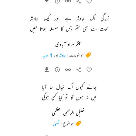
زندگی 
اک 
حادثہ 
ہے 
اور 
کیسا 
حادثہ 
موت 
سے 
بھی 
ختم 
جس 
کا 
سلسلہ 
ہوتا 
نہیں 
جگر مراد آبادی
موضوعات :
حادثہ
اور
1 مزید
جانے 
کیوں 
اک 
خیال 
سا 
آیا 
میں 
نہ 
ہوں 
گا 
تو 
کیا 
کمی 
ہوگی 
خلیل الرحمن اعظمی
موضوع :
تصور