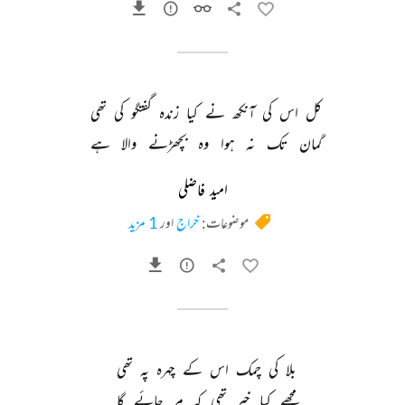
کل 
اس 
کی 
آنکھ 
نے 
کیا 
زندہ 
گفتگو 
کی 
تھی 
گمان 
تک 
نہ 
ہوا 
وہ 
بچھڑنے 
والا 
ہے 
امید فاضلی
موضوعات:
خراج
اور
1 مزید
بلا 
کی 
چمک 
اس 
کے 
چہرہ 
پہ 
تھی 
مجھے 
کیا 
خبر 
تھی 
کہ 
مر 
جائے 
گا 