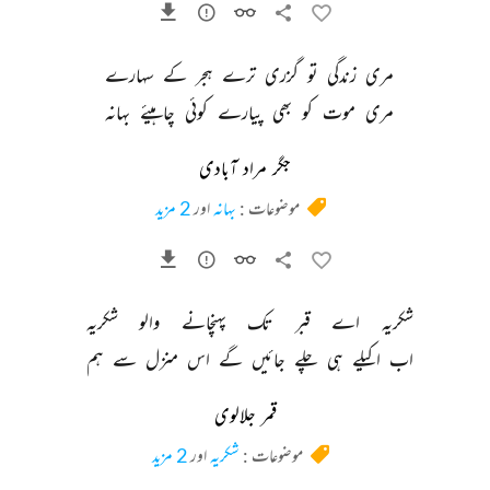
مری 
زندگی 
تو 
گزری 
ترے 
ہجر 
کے 
سہارے 
مری 
موت 
کو 
بھی 
پیارے 
کوئی 
چاہیئے 
بہانہ 
جگر مراد آبادی
موضوعات :
بہانہ
اور
2 مزید
شکریہ 
اے 
قبر 
تک 
پہنچانے 
والو 
شکریہ 
اب 
اکیلے 
ہی 
چلے 
جائیں 
گے 
اس 
منزل 
سے 
ہم 
قمر جلالوی
موضوعات :
شکریہ
اور
2 مزید