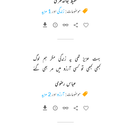
حفیظ جالندھری
موضوعات:
زندگی
اور
1 مزید
بہت 
عزیز 
تھی 
یہ 
زندگی 
مگر 
ہم 
لوگ 
کبھی 
کبھی 
تو 
کسی 
آرزو 
میں 
مر 
بھی 
گئے 
عباس رضوی
موضوعات:
آرزو
اور
2 مزید