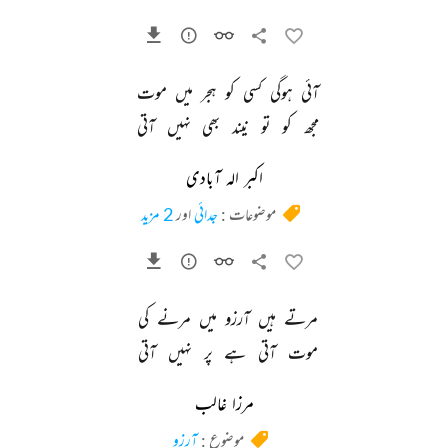
آئی 
ہوگی 
کسی 
کو 
ہجر 
میں 
موت 
مجھ 
کو 
تو 
نیند 
بھی 
نہیں 
آتی 
اکبر الہ آبادی
موضوعات :
جدائی
اور
2 مزید
مرتے 
ہیں 
آرزو 
میں 
مرنے 
کی 
موت 
آتی 
ہے 
پر 
نہیں 
آتی 
مرزا غالب
موضوع :
آرزو