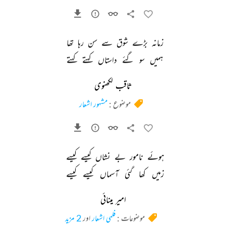
زمانہ 
بڑے 
شوق 
سے 
سن 
رہا 
تھا 
ہمیں 
سو 
گئے 
داستاں 
کہتے 
کہتے 
ثاقب لکھنوی
موضوع :
مشہور اشعار
ہوئے 
نامور 
بے 
نشاں 
کیسے 
کیسے 
زمیں 
کھا 
گئی 
آسماں 
کیسے 
کیسے 
امیر مینائی
موضوعات :
فلمی اشعار
اور
2 مزید