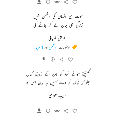
موت 
ہی 
انسان 
کی 
دشمن 
نہیں 
زندگی 
بھی 
جان 
لے 
کر 
جائے 
گی 
عرش ملسیانی
موضوعات :
دشمن
اور
1 مزید
گھسیٹتے 
ہوئے 
خود 
کو 
پھرو 
گے 
زیبؔ 
کہاں 
چلو 
کہ 
خاک 
کو 
دے 
آئیں 
یہ 
بدن 
اس 
کا 
زیب غوری