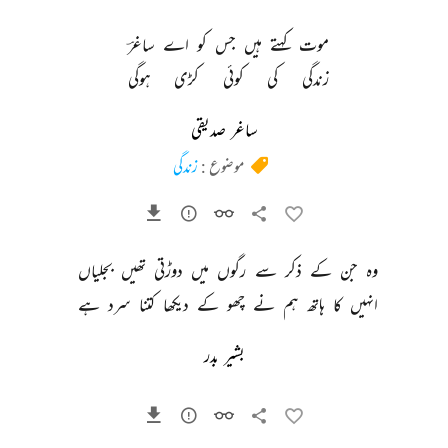
موت 
کہتے 
ہیں 
جس 
کو 
اے 
ساغرؔ 
زندگی 
کی 
کوئی 
کڑی 
ہوگی 
ساغر صدیقی
موضوع :
زندگی
وہ 
جن 
کے 
ذکر 
سے 
رگوں 
میں 
دوڑتی 
تھیں 
بجلیاں 
انہیں 
کا 
ہاتھ 
ہم 
نے 
چھو 
کے 
دیکھا 
کتنا 
سرد 
ہے 
بشیر بدر