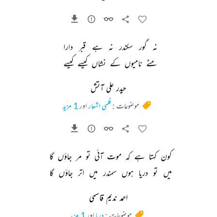
نہ 
گور 
سکندر 
نہ 
ہے 
قبر 
دارا 
مٹے 
نامیوں 
کے 
نشاں 
کیسے 
کیسے 
حیدر علی آتش
موضوعات :
فلمی اشعار
اور
1 مزید
کون 
کہتا 
ہے 
کہ 
موت 
آئی 
تو 
مر 
جاؤں 
گا 
میں 
تو 
دریا 
ہوں 
سمندر 
میں 
اتر 
جاؤں 
گا 
احمد ندیم قاسمی
موضوعات :
دریا
اور
1 مزید