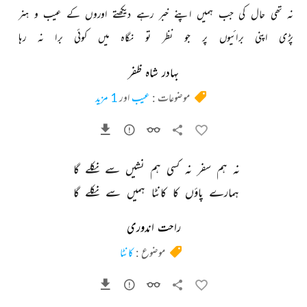
نہ 
تھی 
حال 
کی 
جب 
ہمیں 
اپنے 
خبر 
رہے 
دیکھتے 
اوروں 
کے 
عیب 
و 
ہنر 
پڑی 
اپنی 
برائیوں 
پر 
جو 
نظر 
تو 
نگاہ 
میں 
کوئی 
برا 
نہ 
رہا 
بہادر شاہ ظفر
موضوعات :
عیب
اور
1 مزید
نہ 
ہم 
سفر 
نہ 
کسی 
ہم 
نشیں 
سے 
نکلے 
گا 
ہمارے 
پاؤں 
کا 
کانٹا 
ہمیں 
سے 
نکلے 
گا 
راحت اندوری
موضوع :
کانٹا