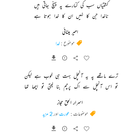
کشتیاں 
سب 
کی 
کنارے 
پہ 
پہنچ 
جاتی 
ہیں 
ناخدا 
جن 
کا 
نہیں 
ان 
کا 
خدا 
ہوتا 
ہے 
امیر مینائی
موضوع :
خدا
ترے 
ماتھے 
پہ 
یہ 
آنچل 
بہت 
ہی 
خوب 
ہے 
لیکن 
تو 
اس 
آنچل 
سے 
اک 
پرچم 
بنا 
لیتی 
تو 
اچھا 
تھا 
اسرار الحق مجاز
موضوعات :
عورت
اور
2 مزید