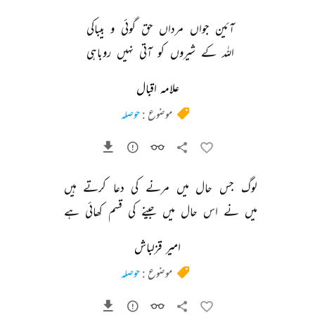
آئین 
جواں 
مرداں 
حق 
گوئی 
و 
بیباکی 
اللہ 
کے 
شیروں 
کو 
آتی 
نہیں 
روباہی 
علامہ اقبال
موضوع :
حوصلہ
لوگ 
جس 
حال 
میں 
مرنے 
کی 
دعا 
کرتے 
ہیں 
میں 
نے 
اس 
حال 
میں 
جینے 
کی 
قسم 
کھائی 
ہے 
امیر قزلباش
موضوع :
حوصلہ