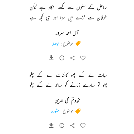
ساحل 
کے 
سکوں 
سے 
کسے 
انکار 
ہے 
لیکن 
طوفان 
سے 
لڑنے 
میں 
مزا 
اور 
ہی 
کچھ 
ہے 
آل احمد سرور
موضوع :
حوصلہ
حیات 
لے 
کے 
چلو 
کائنات 
لے 
کے 
چلو 
چلو 
تو 
سارے 
زمانے 
کو 
ساتھ 
لے 
کے 
چلو 
مخدومؔ محی الدین
موضوع :
مشورہ