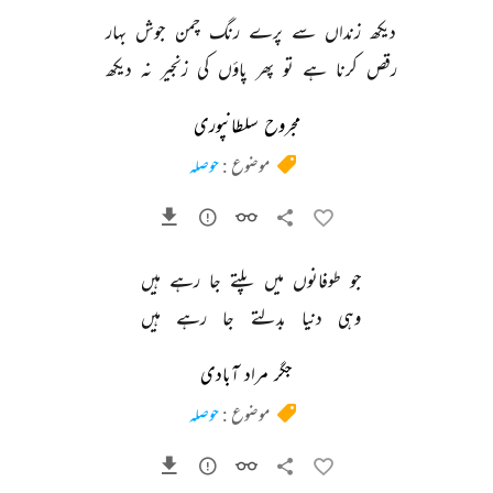
دیکھ 
زنداں 
سے 
پرے 
رنگ 
چمن 
جوش 
بہار 
رقص 
کرنا 
ہے 
تو 
پھر 
پاؤں 
کی 
زنجیر 
نہ 
دیکھ 
مجروح سلطانپوری
موضوع :
حوصلہ
جو 
طوفانوں 
میں 
پلتے 
جا 
رہے 
ہیں 
وہی 
دنیا 
بدلتے 
جا 
رہے 
ہیں 
جگر مراد آبادی
موضوع :
حوصلہ