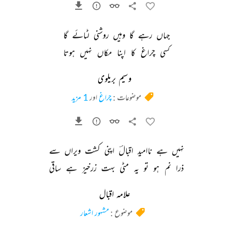
جہاں 
رہے 
گا 
وہیں 
روشنی 
لٹائے 
گا 
کسی 
چراغ 
کا 
اپنا 
مکاں 
نہیں 
ہوتا 
وسیم بریلوی
موضوعات :
چراغ
اور
1 مزید
نہیں 
ہے 
ناامید 
اقبالؔ 
اپنی 
کشت 
ویراں 
سے 
ذرا 
نم 
ہو 
تو 
یہ 
مٹی 
بہت 
زرخیز 
ہے 
ساقی 
علامہ اقبال
موضوع :
مشہور اشعار