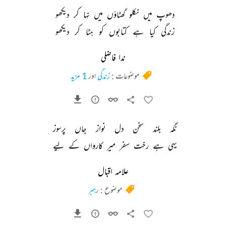
دھوپ 
میں 
نکلو 
گھٹاؤں 
میں 
نہا 
کر 
دیکھو 
زندگی 
کیا 
ہے 
کتابوں 
کو 
ہٹا 
کر 
دیکھو 
ندا فاضلی
موضوعات :
زندگی
اور
1 مزید
نگہ 
بلند 
سخن 
دل 
نواز 
جاں 
پرسوز 
یہی 
ہے 
رخت 
سفر 
میر 
کارواں 
کے 
لیے 
علامہ اقبال
موضوع :
رہبر