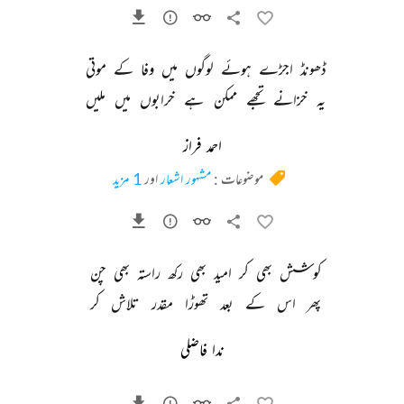
ڈھونڈ 
اجڑے 
ہوئے 
لوگوں 
میں 
وفا 
کے 
موتی 
یہ 
خزانے 
تجھے 
ممکن 
ہے 
خرابوں 
میں 
ملیں 
احمد فراز
موضوعات :
مشہور اشعار
اور
1 مزید
کوشش 
بھی 
کر 
امید 
بھی 
رکھ 
راستہ 
بھی 
چن 
پھر 
اس 
کے 
بعد 
تھوڑا 
مقدر 
تلاش 
کر 
ندا فاضلی