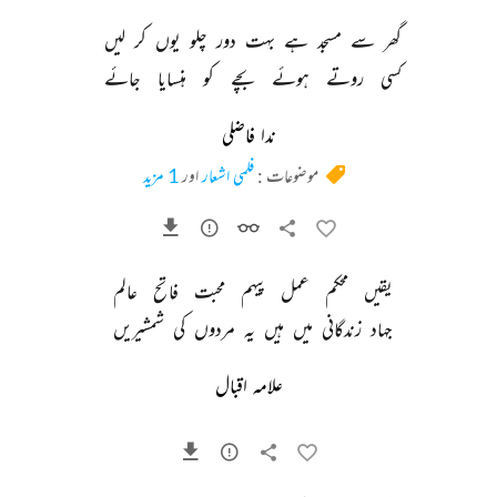
گھر 
سے 
مسجد 
ہے 
بہت 
دور 
چلو 
یوں 
کر 
لیں 
کسی 
روتے 
ہوئے 
بچے 
کو 
ہنسایا 
جائے 
ندا فاضلی
موضوعات :
فلمی اشعار
اور
1 مزید
یقیں 
محکم 
عمل 
پیہم 
محبت 
فاتح 
عالم 
جہاد 
زندگانی 
میں 
ہیں 
یہ 
مردوں 
کی 
شمشیریں 
علامہ اقبال