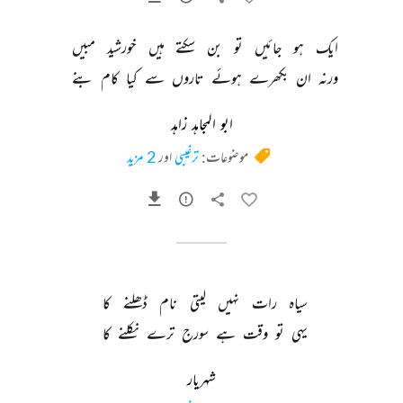
ایک 
ہو 
جائیں 
تو 
بن 
سکتے 
ہیں 
خورشید 
مبیں 
ورنہ 
ان 
بکھرے 
ہوئے 
تاروں 
سے 
کیا 
کام 
بنے 
ابو المجاہد زاہد
موضوعات:
ترغیبی
اور
2 مزید
سیاہ 
رات 
نہیں 
لیتی 
نام 
ڈھلنے 
کا 
یہی 
تو 
وقت 
ہے 
سورج 
ترے 
نکلنے 
کا 
شہریار