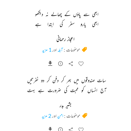
ابھی 
سے 
پاؤں 
کے 
چھالے 
نہ 
دیکھو 
ابھی 
یارو 
سفر 
کی 
ابتدا 
ہے 
اعجاز رحمانی
موضوعات :
آبلہ
اور
1 مزید
سات 
صندوقوں 
میں 
بھر 
کر 
دفن 
کر 
دو 
نفرتیں 
آج 
انساں 
کو 
محبت 
کی 
ضرورت 
ہے 
بہت 
بشیر بدر
موضوعات :
امن
اور
2 مزید