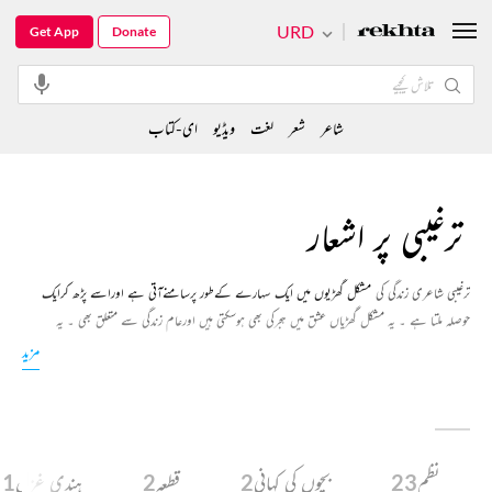
URD
Get App
Donate
شاعر
شعر
لغت
ویڈیو
ای-کتاب
ترغیبی پر اشعار
ترغیبی شاعری زندگی کی
مشکل گھڑیوں میں ایک سہارے کےطور پرسامنےآتی ہے اوراسے پڑھ کرایک
حوصلہ ملتا ہے ۔ یہ مشکل گھڑیاں عشق میں ہجرکی بھی ہوسکتی ہیں اورعام زندگی سے متعلق بھی ۔ یہ
شاعری زندگی کے ان تمام مراحل سے گزرنے اورایک روشنی دریافت کرلینے کی قوت پیدا کرتی ہے۔
مزید
نظم
23
بچوں کی کہانی
2
قطعہ
2
ہندی غزل
1