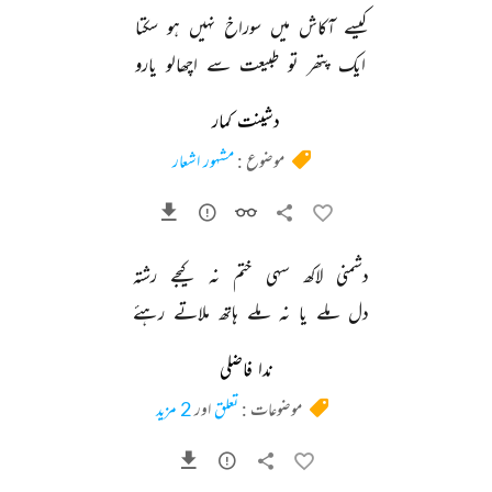
کیسے 
آکاش 
میں 
سوراخ 
نہیں 
ہو 
سکتا 
ایک 
پتھر 
تو 
طبیعت 
سے 
اچھالو 
یارو 
دشینت کمار
موضوع :
مشہور اشعار
دشمنی 
لاکھ 
سہی 
ختم 
نہ 
کیجے 
رشتہ 
دل 
ملے 
یا 
نہ 
ملے 
ہاتھ 
ملاتے 
رہئے 
ندا فاضلی
موضوعات :
تعلق
اور
2 مزید