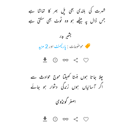
شہرت 
کی 
بلندی 
بھی 
پل 
بھر 
کا 
تماشا 
ہے 
جس 
ڈال 
پہ 
بیٹھے 
ہو 
وہ 
ٹوٹ 
بھی 
سکتی 
ہے 
بشیر بدر
موضوعات :
پارلیمنٹ
اور
2 مزید
چلا 
جاتا 
ہوں 
ہنستا 
کھیلتا 
موج 
حوادث 
سے 
اگر 
آسانیاں 
ہوں 
زندگی 
دشوار 
ہو 
جائے 
اصغر گونڈوی