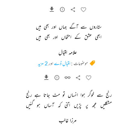
ستاروں 
سے 
آگے 
جہاں 
اور 
بھی 
ہیں 
ابھی 
عشق 
کے 
امتحاں 
اور 
بھی 
ہیں 
علامہ اقبال
موضوعات :
اقبال ڈے
اور
2 مزید
رنج 
سے 
خوگر 
ہوا 
انساں 
تو 
مٹ 
جاتا 
ہے 
رنج 
مشکلیں 
مجھ 
پر 
پڑیں 
اتنی 
کہ 
آساں 
ہو 
گئیں 
مرزا غالب