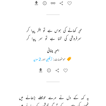
تیر 
کھانے 
کی 
ہوس 
ہے 
تو 
جگر 
پیدا 
کر 
سرفروشی 
کی 
تمنا 
ہے 
تو 
سر 
پیدا 
کر 
امیر مینائی
موضوعات:
ترغیبی
اور
2 مزید
یہ 
کہہ 
کے 
دل 
نے 
مرے 
حوصلے 
بڑھائے 
ہیں 
غموں 
کی 
دھوپ 
کے 
آگے 
خوشی 
کے 
سائے 
ہیں 