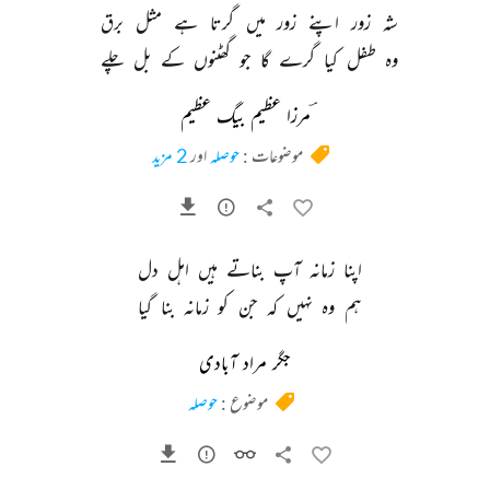
شہ 
زور 
اپنے 
زور 
میں 
گرتا 
ہے 
مثل 
برق 
وہ 
طفل 
کیا 
گرے 
گا 
جو 
گھٹنوں 
کے 
بل 
چلے 
ؔمرزا عظیم بیگ عظیم
موضوعات :
حوصلہ
اور
2 مزید
اپنا 
زمانہ 
آپ 
بناتے 
ہیں 
اہل 
دل 
ہم 
وہ 
نہیں 
کہ 
جن 
کو 
زمانہ 
بنا 
گیا 
جگر مراد آبادی
موضوع :
حوصلہ