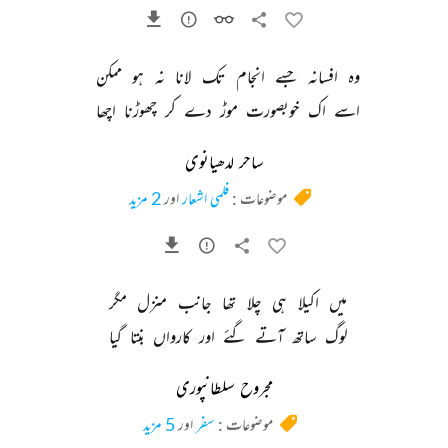
وہ 
افسانہ 
جسے 
انجام 
تک 
لانا 
نہ 
ہو 
ممکن 
اسے 
اک 
خوبصورت 
موڑ 
دے 
کر 
چھوڑنا 
اچھا 
ساحر لدھیانوی
موضوعات :
فلمی اشعار
اور
2 مزید
میں 
اکیلا 
ہی 
چلا 
تھا 
جانب 
منزل 
مگر 
لوگ 
ساتھ 
آتے 
گئے 
اور 
کارواں 
بنتا 
گیا 
مجروح سلطانپوری
موضوعات :
سفر
اور
5 مزید