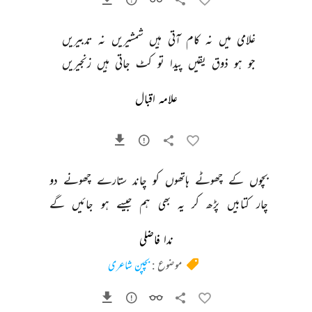
غلامی 
میں 
نہ 
کام 
آتی 
ہیں 
شمشیریں 
نہ 
تدبیریں 
جو 
ہو 
ذوق 
یقیں 
پیدا 
تو 
کٹ 
جاتی 
ہیں 
زنجیریں 
علامہ اقبال
بچوں 
کے 
چھوٹے 
ہاتھوں 
کو 
چاند 
ستارے 
چھونے 
دو 
چار 
کتابیں 
پڑھ 
کر 
یہ 
بھی 
ہم 
جیسے 
ہو 
جائیں 
گے 
ندا فاضلی
موضوع :
بچپن شاعری