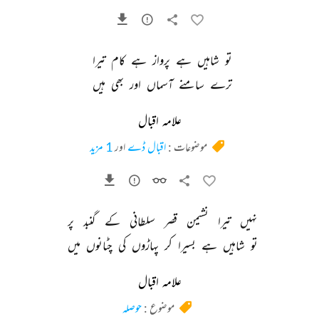
تو 
شاہیں 
ہے 
پرواز 
ہے 
کام 
تیرا 
ترے 
سامنے 
آسماں 
اور 
بھی 
ہیں 
علامہ اقبال
موضوعات :
اقبال ڈے
اور
1 مزید
نہیں 
تیرا 
نشیمن 
قصر 
سلطانی 
کے 
گنبد 
پر 
تو 
شاہیں 
ہے 
بسیرا 
کر 
پہاڑوں 
کی 
چٹانوں 
میں 
علامہ اقبال
موضوع :
حوصلہ