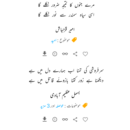
مرے 
جنوں 
کا 
نتیجہ 
ضرور 
نکلے 
گا 
اسی 
سیاہ 
سمندر 
سے 
نور 
نکلے 
گا 
امیر قزلباش
موضوع :
امید
سرفروشی 
کی 
تمنا 
اب 
ہمارے 
دل 
میں 
ہے 
دیکھنا 
ہے 
زور 
کتنا 
بازوئے 
قاتل 
میں 
ہے 
بسمل عظیم آبادی
موضوعات :
حوصلہ
اور
3 مزید