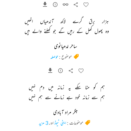
ہزار 
برق 
گرے 
لاکھ 
آندھیاں 
اٹھیں 
وہ 
پھول 
کھل 
کے 
رہیں 
گے 
جو 
کھلنے 
والے 
ہیں 
ساحر لدھیانوی
موضوع :
حوصلہ
ہم 
کو 
مٹا 
سکے 
یہ 
زمانہ 
میں 
دم 
نہیں 
ہم 
سے 
زمانہ 
خود 
ہے 
زمانے 
سے 
ہم 
نہیں 
جگر مراد آبادی
موضوعات :
ایٹی ٹیوڈ
اور
3 مزید