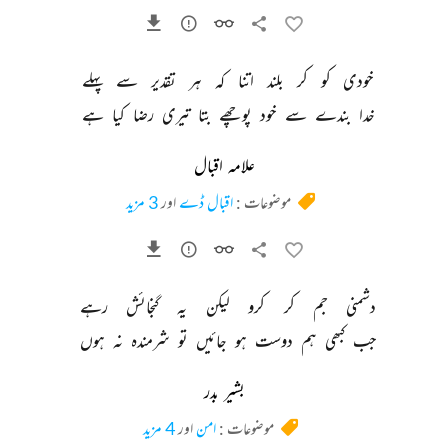
خودی 
کو 
کر 
بلند 
اتنا 
کہ 
ہر 
تقدیر 
سے 
پہلے 
خدا 
بندے 
سے 
خود 
پوچھے 
بتا 
تیری 
رضا 
کیا 
ہے 
علامہ اقبال
موضوعات :
اقبال ڈے
اور
3 مزید
دشمنی 
جم 
کر 
کرو 
لیکن 
یہ 
گنجائش 
رہے 
جب 
کبھی 
ہم 
دوست 
ہو 
جائیں 
تو 
شرمندہ 
نہ 
ہوں 
بشیر بدر
موضوعات :
امن
اور
4 مزید