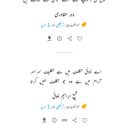
ماہر القادری
موضوعات:
ترغیبی
اور
1 مزید
اے 
ذوقؔ 
تکلف 
میں 
ہے 
تکلیف 
سراسر 
آرام 
میں 
ہے 
وہ 
جو 
تکلف 
نہیں 
کرتا 
شیخ ابراہیم ذوقؔ
موضوعات:
ترغیبی
اور
1 مزید