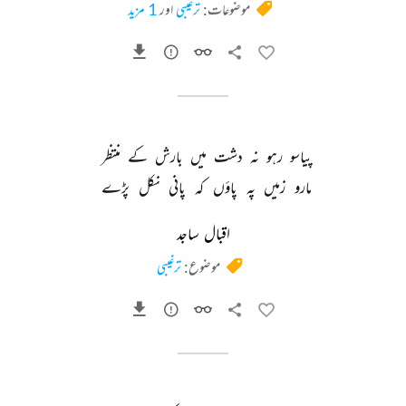
موضوعات:
ترغیبی
اور
1 مزید
پیاسو 
رہو 
نہ 
دشت 
میں 
بارش 
کے 
منتظر 
مارو 
زمیں 
پہ 
پاؤں 
کہ 
پانی 
نکل 
پڑے 
اقبال ساجد
موضوع:
ترغیبی